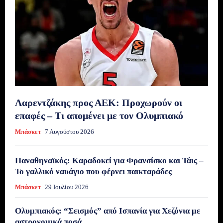
Λαρεντζάκης προς ΑΕΚ: Προχωρούν οι
επαφές – Τι απομένει με τον Ολυμπιακό
Μπάσκετ
7 Αυγούστου 2026
Παναθηναϊκός: Καραδοκεί για Φρανσίσκο και Τάις –
Το γαλλικό ναυάγιο που φέρνει παικταράδες
Μπάσκετ
29 Ιουλίου 2026
Ολυμπιακός: “Σεισμός” από Ισπανία για Χεζόνια με
αστρονομικά ποσά