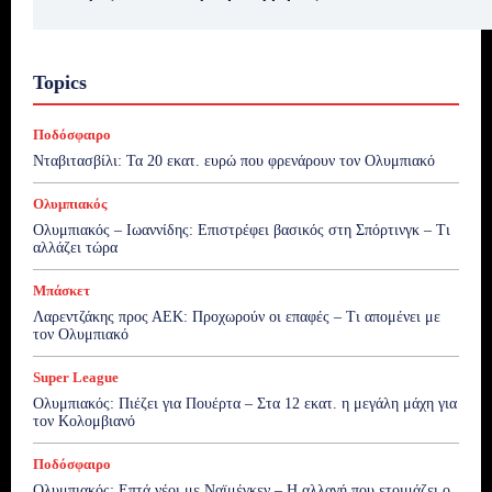
Topics
Ποδόσφαιρο
Νταβιτασβίλι: Τα 20 εκατ. ευρώ που φρενάρουν τον Ολυμπιακό
Ολυμπιακός
Ολυμπιακός – Ιωαννίδης: Επιστρέφει βασικός στη Σπόρτινγκ – Τι
αλλάζει τώρα
Μπάσκετ
Λαρεντζάκης προς ΑΕΚ: Προχωρούν οι επαφές – Τι απομένει με
τον Ολυμπιακό
Super League
Ολυμπιακός: Πιέζει για Πουέρτα – Στα 12 εκατ. η μεγάλη μάχη για
τον Κολομβιανό
Ποδόσφαιρο
Ολυμπιακός: Επτά νέοι με Ναϊμέγκεν – Η αλλαγή που ετοιμάζει ο