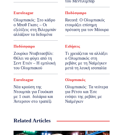
του Μεντιλίμπαρ
Euroleague
Ποδόσφαιρο
Ολυμπιακός: Στο κάδρο
Record: Ο Ολυμπιακός
ο Μποθ Γκατς – Οι
ετοιμάζει επίσημη
εξελίξεις στη Βιλερμπάν
πρόταση για τον Μόουρα
αλλάζουν τα δεδομένα
Ποδόσφαιρο
Ειδήσεις
Ζουρίκο Νταβιτασβίλι:
Τι χρειάζεται να αλλάξει
Θέλει να φύγει από τη
ο Ολυμπιακός στη
Σεντ Ετιέν – Η εμπλοκή
ρεβάνς με τη Ναϊμέγκεν
του Ολυμπιακού
μετά τη λευκή ισοπαλία
Euroleague
Ολυμπιακός
Νέα κρούση της
Ολυμπιακός: Τα νεότερα
Ντουμπάι για Γουόκαπ
για Ρέτσο και Έσε
με 1 εκατ. δολάρια και
ενόψει της ρεβάνς με
Άντερσον στο τραπέζι
Ναϊμέγκεν
Related Articles