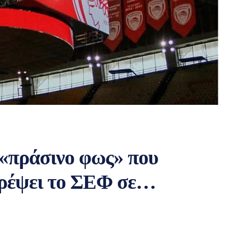
«πράσινο φως» που
ατρέψει το ΣΕΦ σε…