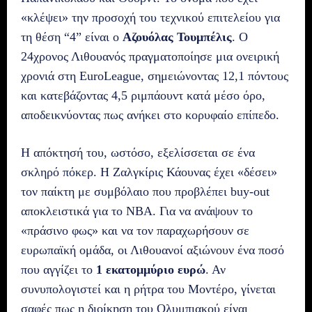
«κλέψει» την προσοχή του τεχνικού επιτελείου για
τη θέση “4” είναι ο
Αζουόλας Τουμπέλις
. Ο
24χρονος Λιθουανός πραγματοποίησε μια ονειρική
χρονιά στη EuroLeague, σημειώνοντας 12,1 πόντους
και κατεβάζοντας 4,5 ριμπάουντ κατά μέσο όρο,
αποδεικνύοντας πως ανήκει στο κορυφαίο επίπεδο.
Η απόκτησή του, ωστόσο, εξελίσσεται σε ένα
σκληρό πόκερ. Η Ζαλγκίρις Κάουνας έχει «δέσει»
τον παίκτη με συμβόλαιο που προβλέπει buy-out
αποκλειστικά για το NBA. Για να ανάψουν το
«πράσινο φως» και να τον παραχωρήσουν σε
ευρωπαϊκή ομάδα, οι Λιθουανοί αξιώνουν ένα ποσό
που αγγίζει το
1 εκατομμύριο ευρώ
. Αν
συνυπολογιστεί και η ρήτρα του Μοντέρο, γίνεται
σαφές πως η διοίκηση του Ολυμπιακού είναι