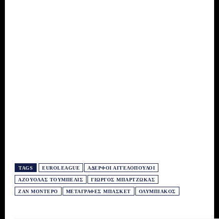
TAGS
EUROLEAGUE
ΑΔΕΡΦΟΊ ΑΓΓΕΛΌΠΟΥΛΟΙ
ΑΖΟΥΌΛΑΣ ΤΟΥΜΠΈΛΙΣ
ΓΙΏΡΓΟΣ ΜΠΑΡΤΖΏΚΑΣ
ΖΑΝ ΜΟΝΤΈΡΟ
ΜΕΤΑΓΡΑΦΈΣ ΜΠΆΣΚΕΤ
ΟΛΥΜΠΙΑΚΌΣ