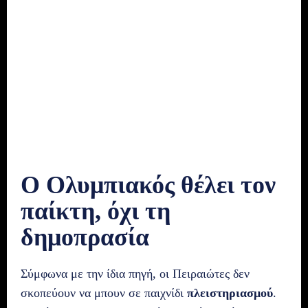
Ο Ολυμπιακός θέλει τον
παίκτη, όχι τη
δημοπρασία
Σύμφωνα με την ίδια πηγή, οι Πειραιώτες δεν
σκοπεύουν να μπουν σε παιχνίδι
πλειστηριασμού
.