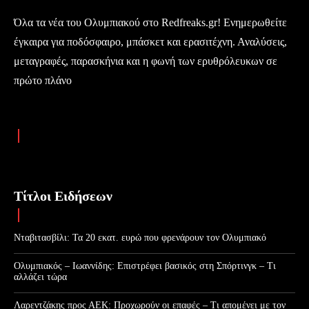
Όλα τα νέα του Ολυμπιακού στο Redfreaks.gr! Ενημερωθείτε
έγκαιρα για ποδόσφαιρο, μπάσκετ και ερασιτέχνη. Αναλύσεις,
μεταγραφές, παρασκήνια και η φωνή των ερυθρόλευκων σε
πρώτο πλάνο
Τίτλοι Ειδήσεων
Νταβιτασβίλι: Τα 20 εκατ. ευρώ που φρενάρουν τον Ολυμπιακό
Ολυμπιακός – Ιωαννίδης: Επιστρέφει βασικός στη Σπόρτινγκ – Τι
αλλάζει τώρα
Λαρεντζάκης προς ΑΕΚ: Προχωρούν οι επαφές – Τι απομένει με τον