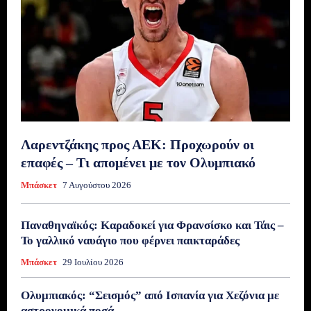
Λαρεντζάκης προς ΑΕΚ: Προχωρούν οι
επαφές – Τι απομένει με τον Ολυμπιακό
Μπάσκετ
7 Αυγούστου 2026
Παναθηναϊκός: Καραδοκεί για Φρανσίσκο και Τάις –
Το γαλλικό ναυάγιο που φέρνει παικταράδες
Μπάσκετ
29 Ιουλίου 2026
Ολυμπιακός: “Σεισμός” από Ισπανία για Χεζόνια με
αστρονομικά ποσά