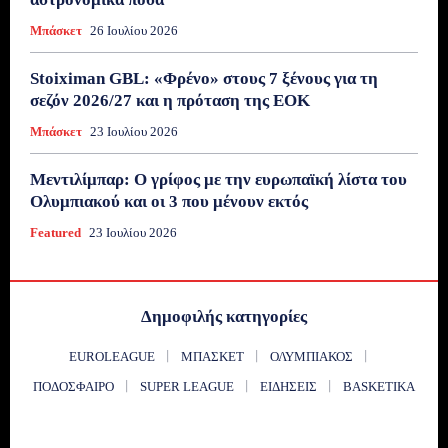
Μπάσκετ
26 Ιουλίου 2026
Stoiximan GBL: «Φρένο» στους 7 ξένους για τη
σεζόν 2026/27 και η πρόταση της ΕΟΚ
Μπάσκετ
23 Ιουλίου 2026
Μεντιλίμπαρ: Ο γρίφος με την ευρωπαϊκή λίστα του
Ολυμπιακού και οι 3 που μένουν εκτός
Featured
23 Ιουλίου 2026
Δημοφιλής κατηγορίες
EUROLEAGUE
ΜΠΆΣΚΕΤ
ΟΛΥΜΠΙΑΚΌΣ
ΠΟΔΌΣΦΑΙΡΟ
SUPER LEAGUE
ΕΙΔΉΣΕΙΣ
BASKETIKA