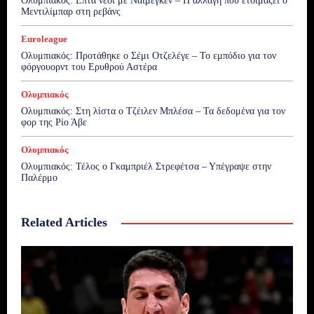
Ολυμπιακός: Επτά νέοι με Ναϊμέγκεν – Η αλλαγή που ετοιμάζει ο
Μεντιλίμπαρ στη ρεβάνς
Euroleague
Ολυμπιακός: Προτάθηκε ο Σέμι Οτζελέγε – Το εμπόδιο για τον
φόργουορντ του Ερυθρού Αστέρα
Ολυμπιακός
Ολυμπιακός: Στη λίστα ο Τζέιλεν Μπλέσα – Τα δεδομένα για τον
φορ της Ρίο Άβε
Ολυμπιακός
Ολυμπιακός: Τέλος ο Γκαμπριέλ Στρεφέτσα – Υπέγραψε στην
Παλέρμο
Related Articles