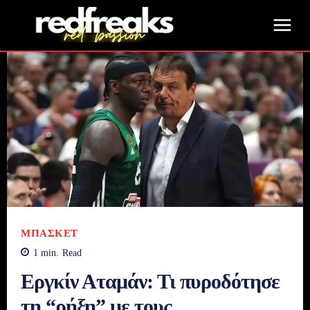
ΜΠΆΣΚΕΤ
1
min.
Read
Εργκίν Αταμάν: Τι πυροδότησε
τη “ρήξη” με τους