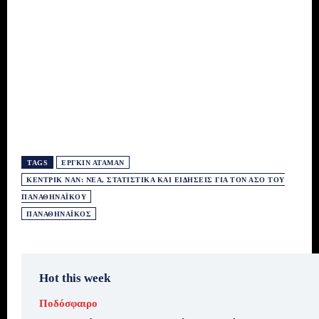
TAGS
ΕΡΓΚΊΝ ΑΤΑΜΆΝ
ΚΈΝΤΡΙΚ ΝΑΝ: ΝΈΑ, ΣΤΑΤΙΣΤΙΚΆ ΚΑΙ ΕΙΔΉΣΕΙΣ ΓΙΑ ΤΟΝ ΆΣΟ ΤΟΥ
ΠΑΝΑΘΗΝΑΪΚΟΎ
ΠΑΝΑΘΗΝΑΪΚΌΣ
Hot this week
Ποδόσφαιρο