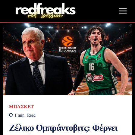
ΜΠΆΣΚΕΤ
1
min.
Read
Ζέλικο Ομπράντοβιτς: Φέρνει