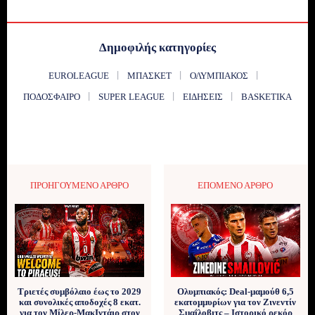
Δημοφιλής κατηγορίες
EUROLEAGUE
ΜΠΆΣΚΕΤ
ΟΛΥΜΠΙΑΚΌΣ
ΠΟΔΌΣΦΑΙΡΟ
SUPER LEAGUE
ΕΙΔΉΣΕΙΣ
BASKETIKA
ΠΡΟΗΓΟΎΜΕΝΟ ΆΡΘΡΟ
ΕΠΌΜΕΝΟ ΆΡΘΡΟ
Τριετές συμβόλαιο έως το 2029
Ολυμπιακός: Deal-μαμούθ 6,5
και συνολικές αποδοχές 8 εκατ.
εκατομμυρίων για τον Ζινεντίν
για τον Μίλερ-ΜακΙντάιρ στον
Σμαΐλοβιτς – Ιστορικό ρεκόρ