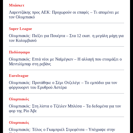
Μπάσκετ
Λαρεντζάκης προς ΑΕΚ: Προχωρούν οι επαφές – Τι απομένει με
τον Ολυμπιακό
Super League
Ολυμπιακός: Πιέζει για Πουέρτα – Στα 12 εκατ. η μεγάλη μάχη για
τον Κολομβιανό
Ποδόσφαιρο
Ολυμπιακός: Επτά νέοι με Ναϊμέγκεν – Η αλλαγή που ετοιμάζει ο
Μεντιλίμπαρ στη ρεβάνς
Euroleague
Ολυμπιακός: Προτάθηκε ο Σέμι Οτζελέγε – Το εμπόδιο για τον
φόργουορντ του Ερυθρού Αστέρα
Ολυμπιακός
Ολυμπιακός: Στη λίστα ο Τζέιλεν Μπλέσα – Τα δεδομένα για τον
φορ της Ρίο Άβε
Ολυμπιακός
Ολυμπιακός: Τέλος ο Γκαμπριέλ Στρεφέτσα – Υπέγραψε στην