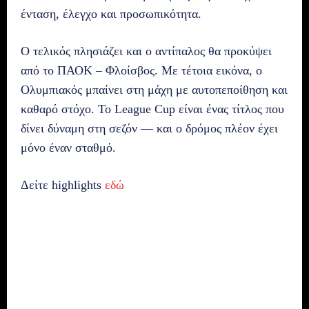
ένταση, έλεγχο και προσωπικότητα.
Ο τελικός πλησιάζει και ο αντίπαλος θα προκύψει
από το ΠΑΟΚ – Φλοίσβος. Με τέτοια εικόνα, ο
Ολυμπιακός μπαίνει στη μάχη με αυτοπεποίθηση και
καθαρό στόχο. Το League Cup είναι ένας τίτλος που
δίνει δύναμη στη σεζόν — και ο δρόμος πλέον έχει
μόνο έναν σταθμό.
Δείτε highlights
εδώ