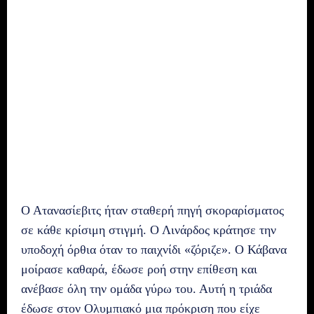
Ο Ατανασίεβιτς ήταν σταθερή πηγή σκοραρίσματος
σε κάθε κρίσιμη στιγμή. Ο Λινάρδος κράτησε την
υποδοχή όρθια όταν το παιχνίδι «ζόριζε». Ο Κάβανα
μοίρασε καθαρά, έδωσε ροή στην επίθεση και
ανέβασε όλη την ομάδα γύρω του. Αυτή η τριάδα
έδωσε στον Ολυμπιακό μια πρόκριση που είχε