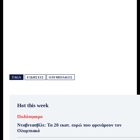
TAGS
ΕΙΔΗΣΕΙΣ
ΟΛΥΜΠΙΑΚΌΣ
Hot this week
Ποδόσφαιρο
Νταβιτασβίλι: Τα 20 εκατ. ευρώ που φρενάρουν τον
Ολυμπιακό