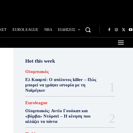
ΚΕΤ
EUROLEAGUE
NBA
ΕΙΔΗΣΕΙΣ
Hot this week
Ολυμπιακός
Ελ Κααμπί: Ο απόλυτος killer – Πώς
μπορεί να γράψει ιστορία με τη
Ναϊμέγκεν
Euroleague
Ολυμπιακός: Αντίο Γουόκαπ και
«βόμβα» Ντόρσεϊ – Η κίνηση που
αλλάζει τα πάντα