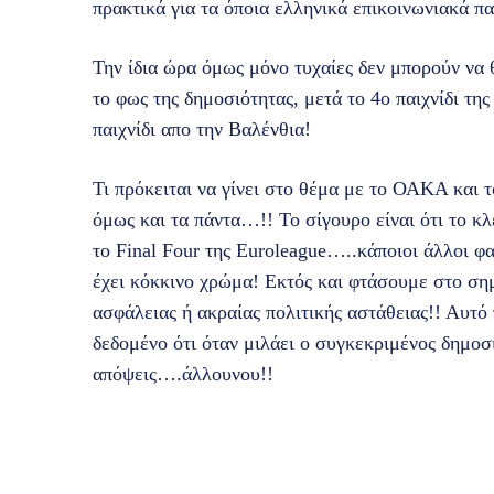
πρακτικά για τα όποια ελληνικά επικοινωνιακά π
Την ίδια ώρα όμως μόνο τυχαίες δεν μπορούν να θ
το φως της δημοσιότητας, μετά το 4ο παιχνίδι της
παιχνίδι απο την Βαλένθια!
Τι πρόκειται να γίνει στο θέμα με το ΟΑΚΑ και τ
όμως και τα πάντα…!! Το σίγουρο είναι ότι το κ
το Final Four της Euroleague…..κάποιοι άλλοι φαί
έχει κόκκινο χρώμα! Εκτός και φτάσουμε στο ση
ασφάλειας ή ακραίας πολιτικής αστάθειας!! Αυτό 
δεδομένο ότι όταν μιλάει ο συγκεκριμένος δημοσι
απόψεις….άλλουνου!!