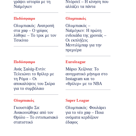
γράψει ιστορία με τη
Ντόρσεϊ – Η κίνηση που
Ναϊμέγκεν
αλλάζει τα πάντα
Ποδόσφαιρο
Ολυμπιακός
Ολυμπιακός: Ανατροπή
Ολυμπιακός –
στα χαφ – Ο γρίφος
Ναϊμέγκεν: Η πρώτη
λύθηκε – Το τρικ με τον
ενδεκάδα της χρονιάς –
Τσικίνιο
Οι εκπλήξεις
Μεντιλίμπαρ για την
πρεμιέρα
Ποδόσφαιρο
Euroleague
Ανάς Σαλάχ-Εντίν:
Μάριο Χεζόνια: Το
Τελειώνει το θρίλερ με
αινιγματικό μήνυμα στο
τη Ρόμα – Οι
Instagram και το
αποκαλύψεις του Σκίρα
«θρίλερ» με το NBA
για το συμβόλαιο
Ολυμπιακός
Super League
Γκουστάβο Σα:
Ολυμπιακός: Φουλάρει
Ανακοινώθηκε από τον
για το νέο χαφ – Ποια
Θρύλο – Το εντυπωσιακό
ονόματα κερδίζουν
στατιστικό
έδαφος