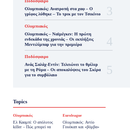
Ποδόσφαιρο
Ολυμπιακός: Ανατροπή στα χαφ – Ο
γρίφος λύθηκε – Το τρικ με τον Τσικίνιο
Ολυμπιακός
Ολυμπιακός – Ναϊμέγκεν: Η πρώτη
ενδεκάδα της χρονιάς – Οι εκπλήξεις
Μεντιλίμπαρ για την πρεμιέρα
Ποδόσφαιρο
Ανάς Σαλάχ-Εντίν: Τελειώνει το θρίλερ
με τη Ρόμα – Οι αποκαλύψεις του Σκίρα
για το συμβόλαιο
Topics
Ολυμπιακός
Euroleague
Ελ Κααμπί: Ο απόλυτος
Ολυμπιακός: Αντίο
killer – Πώς μπορεί να
Γουόκαπ και «βόμβα»