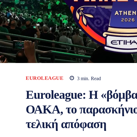
EUROLEAGUE
3
min.
Read
Euroleague: Η «βόμβα»
ΟΑΚΑ, το παρασκήνιο
τελική απόφαση