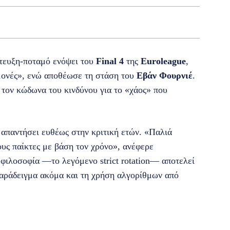
τευξη-ποταμό ενόψει του
Final 4
της
Euroleague
,
μονές», ενώ αποθέωσε τη στάση του
Εβάν Φουρνιέ
.
ον κώδωνα του κινδύνου για το «χάος» που
απαντήσει ευθέως στην κριτική ετών. «Παλιά
ους παίκτες με βάση τον χρόνο», ανέφερε
 φιλοσοφία —το λεγόμενο strict rotation— αποτελεί
παράδειγμα ακόμα και τη χρήση αλγορίθμων από