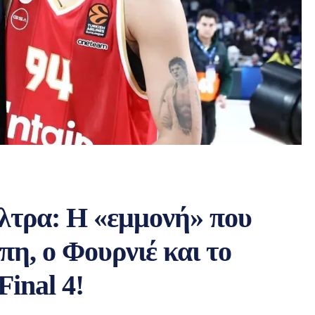
λτρα: Η «εμμονή» που
πη, ο Φουρνιέ και το
Final 4!