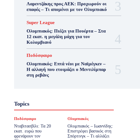
Λαρεντζάκης προς ΑΕΚ: Προχωρούν οι
επαφές – Τι απομένει με τον Ολυμπιακό
Super League
Ολυμπιακός: Πιέζει για Πουέρτα – Στα
12 εκατ. η μεγάλη μάχη για τον
Κολομβιανό
Ποδόσφαιρο
Ολυμπιακός: Επτά νέοι με Ναϊμέγκεν –
Η αλλαγή που ετοιμάζει ο Μεντιλίμπαρ
στη ρεβάνς
Topics
Ποδόσφαιρο
Ολυμπιακός
Νταβιτασβίλι: Τα 20
Ολυμπιακός – Ιωαννίδης:
εκατ. ευρώ που
Επιστρέφει βασικός στη
φρενάρουν τον
Σπόρτινγκ – Τι αλλάζει