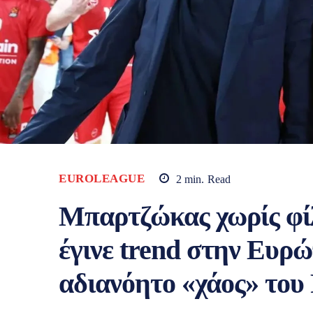
EUROLEAGUE
2
min.
Read
Μπαρτζώκας χωρίς φί
έγινε trend στην Ευρώ
αδιανόητο «χάος» του 