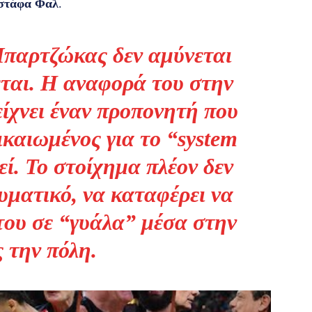
στάφα Φαλ
.
παρτζώκας δεν αμύνεται
εται. Η αναφορά του στην
είχνει έναν προπονητή που
ικαιωμένος για το “system
εί. Το στοίχημα πλέον δεν
ευματικό, να καταφέρει να
του σε “γυάλα” μέσα στην
ς την πόλη.