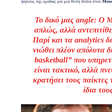
ψηλούς της ομάδας για μια θέση δίπλα στον
Μου
Το δικό μας angle:
Ο Μ
απλώς, αλλά αντεπιτίθ
Παρί και τα analytics δ
νιώθει πλέον απόλυτα δ
basketball” που υπηρετ
είναι τακτικό, αλλά πν
κρατήσει τους παίκτες 
ίδια του