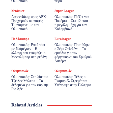
Ολυμπιακό
τώρα
Μπάσκετ
Super League
Λαρεντζάκης προς ΑΕΚ:
Ολυμπιακός: Πιέζει για
Προχωρούν οι επαφές –
Πουέρτα – Στα 12 εκατ.
Τι απομένει με τον
η μεγάλη μάχη για τον
Ολυμπιακό
Κολομβιανό
Ποδόσφαιρο
Euroleague
Ολυμπιακός: Επτά νέοι
Ολυμπιακός: Προτάθηκε
με Ναϊμέγκεν – Η
ο Σέμι Οτζελέγε – Το
αλλαγή που ετοιμάζει ο
εμπόδιο για τον
Μεντιλίμπαρ στη ρεβάνς
φόργουορντ του Ερυθρού
Αστέρα
Ολυμπιακός
Ολυμπιακός
Ολυμπιακός: Στη λίστα ο
Ολυμπιακός: Τέλος ο
Τζέιλεν Μπλέσα – Τα
Γκαμπριέλ Στρεφέτσα –
δεδομένα για τον φορ της
Υπέγραψε στην Παλέρμο
Ρίο Άβε
Related Articles