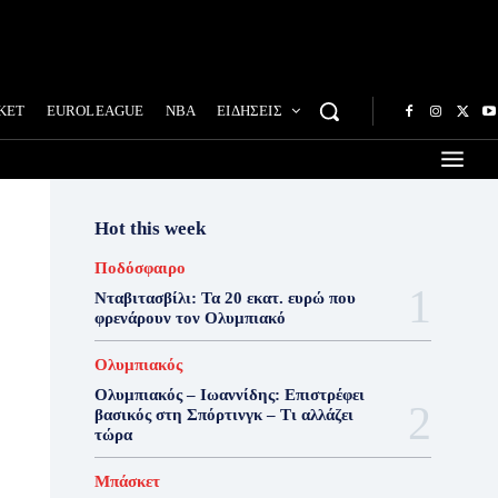
ΚΕΤ
EUROLEAGUE
NBA
ΕΙΔΗΣΕΙΣ
Hot this week
Ποδόσφαιρο
Νταβιτασβίλι: Τα 20 εκατ. ευρώ που
φρενάρουν τον Ολυμπιακό
Ολυμπιακός
Ολυμπιακός – Ιωαννίδης: Επιστρέφει
βασικός στη Σπόρτινγκ – Τι αλλάζει
τώρα
Μπάσκετ