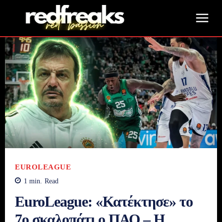
EUROLEAGUE
1
min.
Read
EuroLeague: «Κατέκτησε» το
7ο σκαλοπάτι ο ΠΑΟ – Η