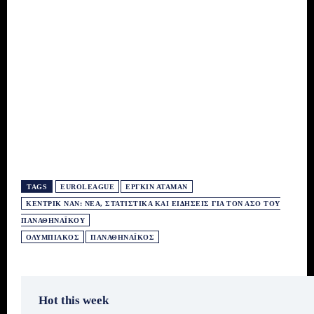
TAGS
EUROLEAGUE
ΕΡΓΚΊΝ ΑΤΑΜΆΝ
ΚΈΝΤΡΙΚ ΝΑΝ: ΝΈΑ, ΣΤΑΤΙΣΤΙΚΆ ΚΑΙ ΕΙΔΉΣΕΙΣ ΓΙΑ ΤΟΝ ΆΣΟ ΤΟΥ
ΠΑΝΑΘΗΝΑΪΚΟΎ
ΟΛΥΜΠΙΑΚΌΣ
ΠΑΝΑΘΗΝΑΪΚΌΣ
Hot this week