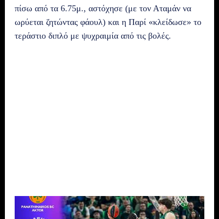
πίσω από τα 6.75μ., αστόχησε (με τον Αταμάν να
ωρύεται ζητώντας φάουλ) και η Παρί «κλείδωσε» το
τεράστιο διπλό με ψυχραιμία από τις βολές.