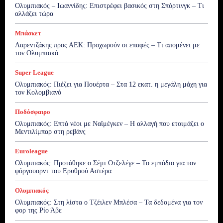
Ολυμπιακός – Ιωαννίδης: Επιστρέφει βασικός στη Σπόρτινγκ – Τι
αλλάζει τώρα
Μπάσκετ
Λαρεντζάκης προς ΑΕΚ: Προχωρούν οι επαφές – Τι απομένει με
τον Ολυμπιακό
Super League
Ολυμπιακός: Πιέζει για Πουέρτα – Στα 12 εκατ. η μεγάλη μάχη για
τον Κολομβιανό
Ποδόσφαιρο
Ολυμπιακός: Επτά νέοι με Ναϊμέγκεν – Η αλλαγή που ετοιμάζει ο
Μεντιλίμπαρ στη ρεβάνς
Euroleague
Ολυμπιακός: Προτάθηκε ο Σέμι Οτζελέγε – Το εμπόδιο για τον
φόργουορντ του Ερυθρού Αστέρα
Ολυμπιακός
Ολυμπιακός: Στη λίστα ο Τζέιλεν Μπλέσα – Τα δεδομένα για τον
φορ της Ρίο Άβε