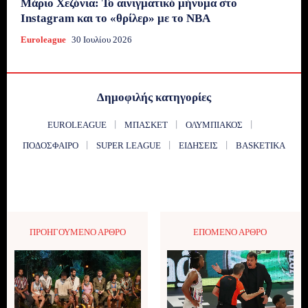
Μάριο Χεζόνια: Το αινιγματικό μήνυμα στο
Instagram και το «θρίλερ» με το NBA
Euroleague
30 Ιουλίου 2026
Δημοφιλής κατηγορίες
EUROLEAGUE
ΜΠΆΣΚΕΤ
ΟΛΥΜΠΙΑΚΌΣ
ΠΟΔΌΣΦΑΙΡΟ
SUPER LEAGUE
ΕΙΔΉΣΕΙΣ
BASKETIKA
ΠΡΟΗΓΟΎΜΕΝΟ ΆΡΘΡΟ
ΕΠΌΜΕΝΟ ΆΡΘΡΟ