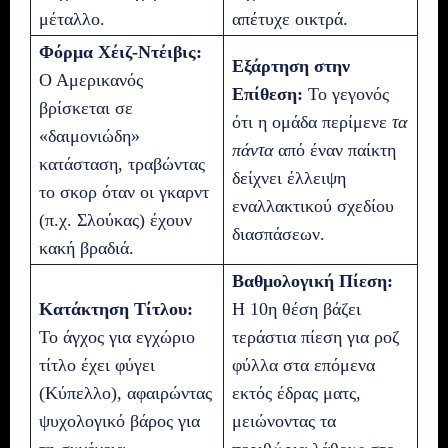
μέταλλο.
απέτυχε οικτρά.
Φόρμα Χέιζ-Ντέιβις:
Εξάρτηση στην
Ο Αμερικανός
Επίθεση:
Το γεγονός
βρίσκεται σε
ότι η ομάδα περίμενε
τα
«δαιμονιώδη»
πάντα
από έναν παίκτη
κατάσταση, τραβώντας
δείχνει έλλειψη
το σκορ όταν οι γκαρντ
εναλλακτικού σχεδίου
(π.χ. Σλούκας) έχουν
διασπάσεων.
κακή βραδιά.
Βαθμολογική Πίεση:
Κατάκτηση Τίτλου:
Η 10η θέση βάζει
Το άγχος για εγχώριο
τεράστια πίεση για ροζ
τίτλο έχει φύγει
φύλλα στα επόμενα
(Κύπελλο), αφαιρώντας
εκτός έδρας ματς,
ψυχολογικό βάρος για
μειώνοντας τα