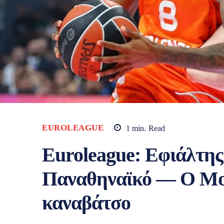
EUROLEAGUE
1
min.
Read
Euroleague: Εφιάλτης
Παναθηναϊκό — Ο Μοντ
καναβάτσο