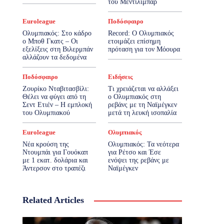
του Μεντιλίμπαρ
Euroleague
Ποδόσφαιρο
Ολυμπιακός: Στο κάδρο
Record: Ο Ολυμπιακός
ο Μποθ Γκατς – Οι
ετοιμάζει επίσημη
εξελίξεις στη Βιλερμπάν
πρόταση για τον Μόουρα
αλλάζουν τα δεδομένα
Ποδόσφαιρο
Ειδήσεις
Ζουρίκο Νταβιτασβίλι:
Τι χρειάζεται να αλλάξει
Θέλει να φύγει από τη
ο Ολυμπιακός στη
Σεντ Ετιέν – Η εμπλοκή
ρεβάνς με τη Ναϊμέγκεν
του Ολυμπιακού
μετά τη λευκή ισοπαλία
Euroleague
Ολυμπιακός
Νέα κρούση της
Ολυμπιακός: Τα νεότερα
Ντουμπάι για Γουόκαπ
για Ρέτσο και Έσε
με 1 εκατ. δολάρια και
ενόψει της ρεβάνς με
Άντερσον στο τραπέζι
Ναϊμέγκεν
Related Articles