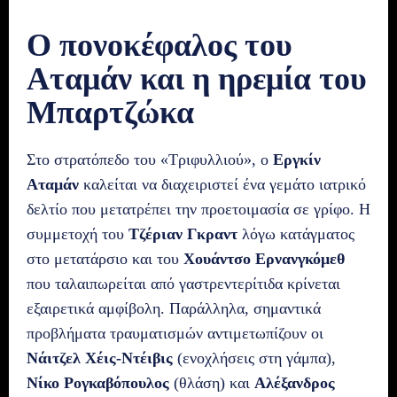
Ο πονοκέφαλος του
Αταμάν και η ηρεμία του
Μπαρτζώκα
Στο στρατόπεδο του «Τριφυλλιού», ο
Εργκίν
Αταμάν
καλείται να διαχειριστεί ένα γεμάτο ιατρικό
δελτίο που μετατρέπει την προετοιμασία σε γρίφο. Η
συμμετοχή του
Τζέριαν Γκραντ
λόγω κατάγματος
στο μετατάρσιο και του
Χουάντσο Ερνανγκόμεθ
που ταλαιπωρείται από γαστρεντερίτιδα κρίνεται
εξαιρετικά αμφίβολη. Παράλληλα, σημαντικά
προβλήματα τραυματισμών αντιμετωπίζουν οι
Νάιτζελ Χέις-Ντέιβις
(ενοχλήσεις στη γάμπα),
Νίκο Ρογκαβόπουλος
(θλάση) και
Αλέξανδρος