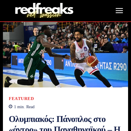
FEATURED
1
min.
Read
Ολυμπιακός: Πάνοπλος στο
«άντρο» του Παναθηναϊκού – Η