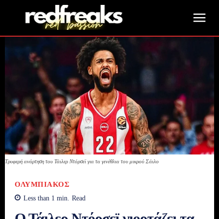
Τρυφερή ανάρτηση του Τάιλερ Ντόρσεϊ για τα γενέθλια του μικρού Σάιλο
ΟΛΥΜΠΙΑΚΌΣ
Less than 1
min.
Read
Ο Τάιλερ Ντόρσεϊ γιορτάζει τα