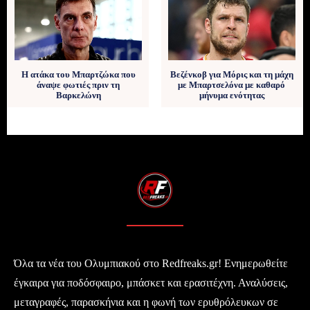
Η ατάκα του Μπαρτζώκα που
Βεζένκοβ για Μόρις και τη μάχη
άναψε φωτιές πριν τη
με Μπαρτσελόνα με καθαρό
Βαρκελώνη
μήνυμα ενότητας
Όλα τα νέα του Ολυμπιακού στο Redfreaks.gr! Ενημερωθείτε
έγκαιρα για ποδόσφαιρο, μπάσκετ και ερασιτέχνη. Αναλύσεις,
μεταγραφές, παρασκήνια και η φωνή των ερυθρόλευκων σε