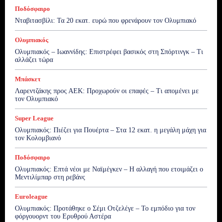
Ποδόσφαιρο
Νταβιτασβίλι: Τα 20 εκατ. ευρώ που φρενάρουν τον Ολυμπιακό
Ολυμπιακός
Ολυμπιακός – Ιωαννίδης: Επιστρέφει βασικός στη Σπόρτινγκ – Τι
αλλάζει τώρα
Μπάσκετ
Λαρεντζάκης προς ΑΕΚ: Προχωρούν οι επαφές – Τι απομένει με
τον Ολυμπιακό
Super League
Ολυμπιακός: Πιέζει για Πουέρτα – Στα 12 εκατ. η μεγάλη μάχη για
τον Κολομβιανό
Ποδόσφαιρο
Ολυμπιακός: Επτά νέοι με Ναϊμέγκεν – Η αλλαγή που ετοιμάζει ο
Μεντιλίμπαρ στη ρεβάνς
Euroleague
Ολυμπιακός: Προτάθηκε ο Σέμι Οτζελέγε – Το εμπόδιο για τον
φόργουορντ του Ερυθρού Αστέρα