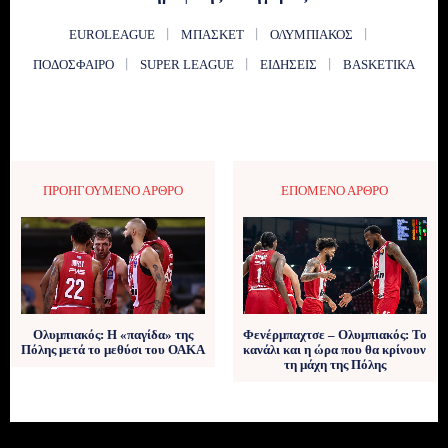
EUROLEAGUE
ΜΠΆΣΚΕΤ
ΟΛΥΜΠΙΑΚΌΣ
ΠΟΔΌΣΦΑΙΡΟ
SUPER LEAGUE
ΕΙΔΉΣΕΙΣ
BASKETIKA
ΠΡΟΗΓΟΎΜΕΝΟ ΆΡΘΡΟ
ΕΠΌΜΕΝΟ ΆΡΘΡΟ
Ολυμπιακός: Η «παγίδα» της
Φενέρμπαχτσε – Ολυμπιακός: Το
Πόλης μετά το μεθύσι του ΟΑΚΑ
κανάλι και η ώρα που θα κρίνουν
τη μάχη της Πόλης