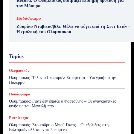
Record: Ο Ολυμπιακός ετοιμάζει επίσημη πρόταση για
τον Μόουρα
Ποδόσφαιρο
Ζουρίκο Νταβιτασβίλι: Θέλει να φύγει από τη Σεντ Ετιέν –
Η εμπλοκή του Ολυμπιακού
Topics
Ολυμπιακός
Ολυμπιακός: Τέλος ο Γκαμπριέλ Στρεφέτσα – Υπέγραψε στην
Παλέρμο
Ποδόσφαιρο
Ολυμπιακός: Γιατί δεν έπαιξε ο Φορτούνης – Οι αναγκαστικές
κινήσεις του Μεντιλίμπαρ
Euroleague
Ολυμπιακός: Στο κάδρο ο Μποθ Γκατς – Οι εξελίξεις στη
Βιλερμπάν αλλάζουν τα δεδομένα