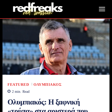
FEATURED
ΟΛΥΜΠΙΑΚΌΣ
2
min.
Read
Ολυμπιακός: Η ξαφνική
«τρύπα» στα αριστερά που