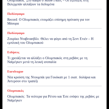
Ολυμπιακός: Στο κάδρο ο Μποθ Γκατς – Οι εξελίξεις στη
Βιλερμπάν αλλάζουν τα δεδομένα
Ποδόσφαιρο
Record: Ο Ολυμπιακός ετοιμάζει επίσημη πρόταση για τον
Μόουρα
Ποδόσφαιρο
Ζουρίκο Νταβιτασβίλι: Θέλει να φύγει από τη Σεντ Ετιέν – Η
εμπλοκή του Ολυμπιακού
Ειδήσεις
Τι χρειάζεται να αλλάξει ο Ολυμπιακός στη ρεβάνς με τη
Ναϊμέγκεν μετά τη λευκή ισοπαλία
Euroleague
Νέα κρούση της Ντουμπάι για Γουόκαπ με 1 εκατ. δολάρια και
Άντερσον στο τραπέζι
Ολυμπιακός
Ολυμπιακός: Τα νεότερα για Ρέτσο και Έσε ενόψει της ρεβάνς με
Ναϊμέγκεν