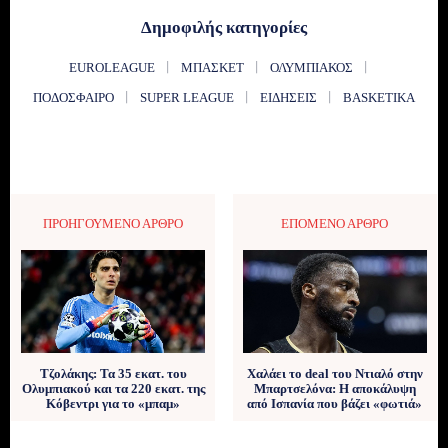
Δημοφιλής κατηγορίες
EUROLEAGUE
ΜΠΆΣΚΕΤ
ΟΛΥΜΠΙΑΚΌΣ
ΠΟΔΌΣΦΑΙΡΟ
SUPER LEAGUE
ΕΙΔΉΣΕΙΣ
BASKETIKA
ΠΡΟΗΓΟΎΜΕΝΟ ΆΡΘΡΟ
ΕΠΌΜΕΝΟ ΆΡΘΡΟ
Τζολάκης: Τα 35 εκατ. του
Χαλάει το deal του Ντιαλό στην
Ολυμπιακού και τα 220 εκατ. της
Μπαρτσελόνα: Η αποκάλυψη
Κόβεντρι για το «μπαμ»
από Ισπανία που βάζει «φωτιά»