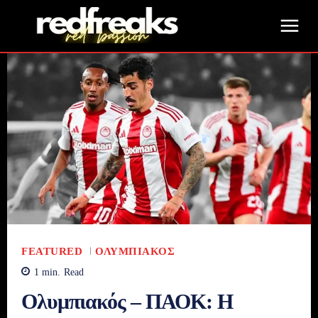
FEATURED
ΟΛΥΜΠΙΑΚΌΣ
1
min.
Read
Ολυμπιακός – ΠΑΟΚ: Η