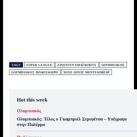
TAGS
SUPER LEAGUE
ΖΙΝΕΝΤΊΝ ΣΜΑΪ́ΛΟΒΙΤΣ
ΟΛΥΜΠΙΑΚΌΣ
ΟΛΥΜΠΙΑΚΌΣ ΠΟΔΌΣΦΑΙΡΟ
ΧΟΣΈ ΛΟΥΊΣ ΜΕΝΤΙΛΊΜΠΑΡ
Hot this week
Ολυμπιακός
Ολυμπιακός: Τέλος ο Γκαμπριέλ Στρεφέτσα – Υπέγραψε
στην Παλέρμο