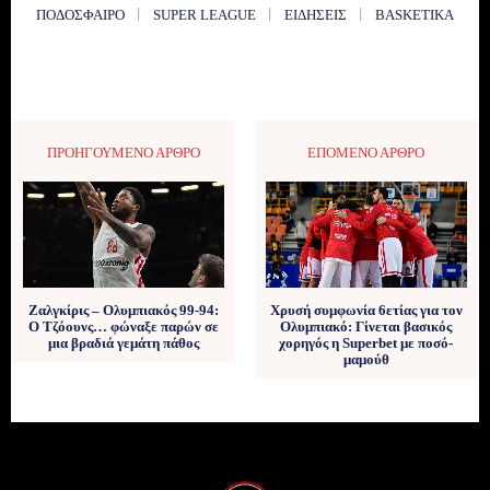
ΠΟΔΌΣΦΑΙΡΟ
SUPER LEAGUE
ΕΙΔΉΣΕΙΣ
BASKETIKA
ΠΡΟΗΓΟΎΜΕΝΟ ΆΡΘΡΟ
ΕΠΌΜΕΝΟ ΆΡΘΡΟ
Ζαλγκίρις – Ολυμπιακός 99-94:
Χρυσή συμφωνία 6ετίας για τον
Ο Τζόουνς… φώναξε παρών σε
Ολυμπιακό: Γίνεται βασικός
μια βραδιά γεμάτη πάθος
χορηγός η Superbet με ποσό-
μαμούθ