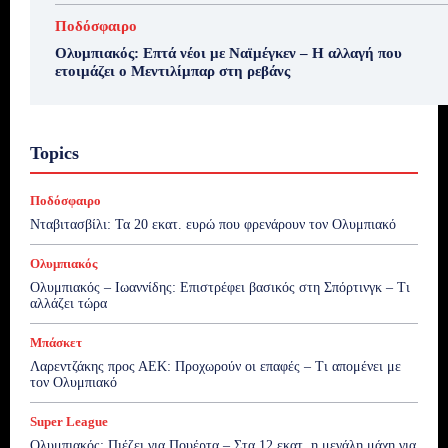
Ποδόσφαιρο
Ολυμπιακός: Επτά νέοι με Ναϊμέγκεν – Η αλλαγή που
ετοιμάζει ο Μεντιλίμπαρ στη ρεβάνς
Topics
Ποδόσφαιρο
Νταβιτασβίλι: Τα 20 εκατ. ευρώ που φρενάρουν τον Ολυμπιακό
Ολυμπιακός
Ολυμπιακός – Ιωαννίδης: Επιστρέφει βασικός στη Σπόρτινγκ – Τι
αλλάζει τώρα
Μπάσκετ
Λαρεντζάκης προς ΑΕΚ: Προχωρούν οι επαφές – Τι απομένει με
τον Ολυμπιακό
Super League
Ολυμπιακός: Πιέζει για Πουέρτα – Στα 12 εκατ. η μεγάλη μάχη για