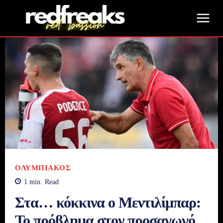
ΟΛΥΜΠΙΑΚΌΣ
1
min.
Read
Στα… κόκκινα ο Μεντιλίμπαρ:
Το πρόβλημα στον προσαγωγό