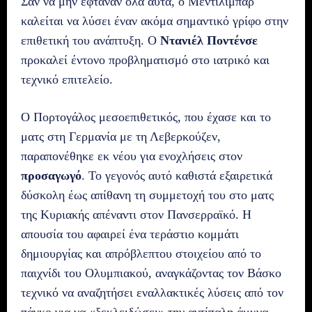
Σαν να μην έφταναν όλα αυτά, ο Μεντιλίμπαρ
καλείται να λύσει έναν ακόμα σημαντικό γρίφο στην
επιθετική του ανάπτυξη. Ο
Ντανιέλ Ποντένσε
προκαλεί έντονο προβληματισμό στο ιατρικό και
τεχνικό επιτελείο.
Ο Πορτογάλος μεσοεπιθετικός, που έχασε και το
ματς στη Γερμανία με τη Λεβερκούζεν,
παραπονέθηκε εκ νέου για ενοχλήσεις στον
προσαγωγό
. Το γεγονός αυτό καθιστά εξαιρετικά
δύσκολη έως απίθανη τη συμμετοχή του στο ματς
της Κυριακής απέναντι στον Πανσερραϊκό. Η
απουσία του αφαιρεί ένα τεράστιο κομμάτι
δημιουργίας και απρόβλεπτου στοιχείου από το
παιχνίδι του Ολυμπιακού, αναγκάζοντας τον Βάσκο
τεχνικό να αναζητήσει εναλλακτικές λύσεις από τον
πάγκο για να «ξεκλειδώσει» την αντίπαλη άμυνα.