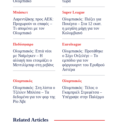
Ολυμπιακό
τώρα
Μπάσκετ
Super League
Λαρεντζάκης προς ΑΕΚ:
Ολυμπιακός: Πιέζει για
Προχωρούν οι επαφές –
Πουέρτα – Στα 12 εκατ.
Τι απομένει με τον
η μεγάλη μάχη για τον
Ολυμπιακό
Κολομβιανό
Ποδόσφαιρο
Euroleague
Ολυμπιακός: Επτά νέοι
Ολυμπιακός: Προτάθηκε
με Ναϊμέγκεν – Η
ο Σέμι Οτζελέγε – Το
αλλαγή που ετοιμάζει ο
εμπόδιο για τον
Μεντιλίμπαρ στη ρεβάνς
φόργουορντ του Ερυθρού
Αστέρα
Ολυμπιακός
Ολυμπιακός
Ολυμπιακός: Στη λίστα ο
Ολυμπιακός: Τέλος ο
Τζέιλεν Μπλέσα – Τα
Γκαμπριέλ Στρεφέτσα –
δεδομένα για τον φορ της
Υπέγραψε στην Παλέρμο
Ρίο Άβε
Related Articles