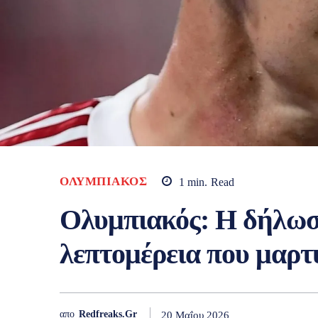
ΟΛΥΜΠΙΑΚΌΣ
1
min.
Read
Ολυμπιακός: Η δήλωσ
λεπτομέρεια που μαρτ
απο
Redfreaks.gr
20 Μαΐου 2026