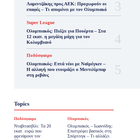
Λαρεντζάκης προς ΑΕΚ: Προχωρούν οι
επαφές – Τι απομένει με τον Ολυμπιακό
Super League
Ολυμπιακός: Πιέζει για Πουέρτα – Στα
12 εκατ. η μεγάλη μάχη για τον
Κολομβιανό
Ποδόσφαιρο
Ολυμπιακός: Επτά νέοι με Ναϊμέγκεν –
Η αλλαγή που ετοιμάζει ο Μεντιλίμπαρ
στη ρεβάνς
Topics
Ποδόσφαιρο
Ολυμπιακός
Νταβιτασβίλι: Τα 20
Ολυμπιακός – Ιωαννίδης:
εκατ. ευρώ που
Επιστρέφει βασικός στη
φρενάρουν τον
Σπόρτινγκ – Τι αλλάζει