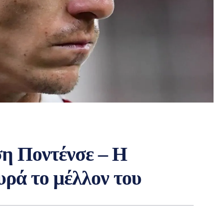
η Ποντένσε – Η
υρά το μέλλον του