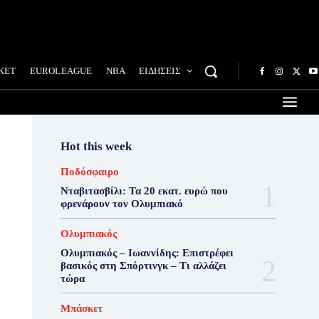
ΚΕΤ
EUROLEAGUE
NBA
ΕΙΔΗΣΕΙΣ
Hot this week
Ποδόσφαιρο
Νταβιτασβίλι: Τα 20 εκατ. ευρώ που
φρενάρουν τον Ολυμπιακό
Ολυμπιακός
Ολυμπιακός – Ιωαννίδης: Επιστρέφει
βασικός στη Σπόρτινγκ – Τι αλλάζει
τώρα
Μπάσκετ