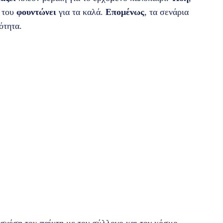
ς του
φουντώνει
για τα καλά.
Επομένως
, τα σενάρια
ότητα.