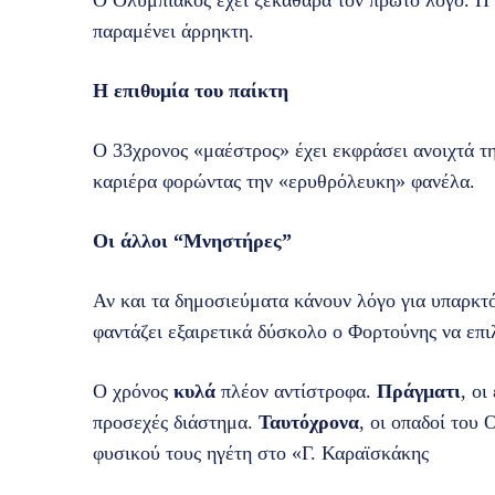
Ο Ολυμπιακός έχει ξεκάθαρα τον πρώτο λόγο. Η 
παραμένει άρρηκτη.
Η επιθυμία του παίκτη
Ο 33χρονος «μαέστρος» έχει εκφράσει ανοιχτά τη
καριέρα φορώντας την «ερυθρόλευκη» φανέλα.
Οι άλλοι “Μνηστήρες”
Αν και τα δημοσιεύματα κάνουν λόγο για υπαρκτό
φαντάζει εξαιρετικά δύσκολο ο Φορτούνης να επ
Ο χρόνος
κυλά
πλέον αντίστροφα.
Πράγματι
, οι
προσεχές διάστημα.
Ταυτόχρονα
, οι οπαδοί του
φυσικού τους ηγέτη στο «Γ. Καραϊσκάκης