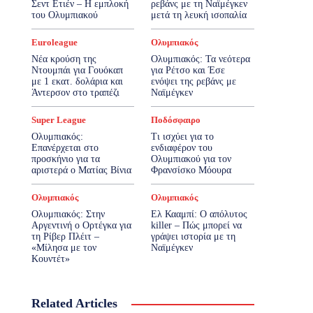
Σεντ Ετιέν – Η εμπλοκή
ρεβάνς με τη Ναϊμέγκεν
του Ολυμπιακού
μετά τη λευκή ισοπαλία
Euroleague
Ολυμπιακός
Νέα κρούση της
Ολυμπιακός: Τα νεότερα
Ντουμπάι για Γουόκαπ
για Ρέτσο και Έσε
με 1 εκατ. δολάρια και
ενόψει της ρεβάνς με
Άντερσον στο τραπέζι
Ναϊμέγκεν
Super League
Ποδόσφαιρο
Ολυμπιακός:
Τι ισχύει για το
Επανέρχεται στο
ενδιαφέρον του
προσκήνιο για τα
Ολυμπιακού για τον
αριστερά ο Ματίας Βίνια
Φρανσίσκο Μόουρα
Ολυμπιακός
Ολυμπιακός
Ολυμπιακός: Στην
Ελ Κααμπί: Ο απόλυτος
Αργεντινή ο Ορτέγκα για
killer – Πώς μπορεί να
τη Ρίβερ Πλέιτ –
γράψει ιστορία με τη
«Μίλησα με τον
Ναϊμέγκεν
Κουντέτ»
Related Articles