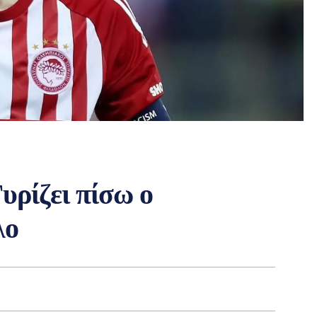
ρίζει πίσω ο
λο