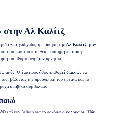
» στην Αλ Καλίτζ
ίδα «arriyadiyah», η διοίκηση της
Αλ Καλίτζ
ήταν
υσία του και του κατέθεσε επίσημη πρόταση
τηση του Φορτούνη ήταν αρνητική.
σωπικός. Ο έμπειρος άσος επιθυμεί διακαώς να
 του, βάζοντας την προσωπική του ηρεμία και το
άροχα αραβικά συμβόλαια.
πιακό
άζει
πλέον βέβαιη για το ερχόμενο καλοκαίρι.
Ήδη
,