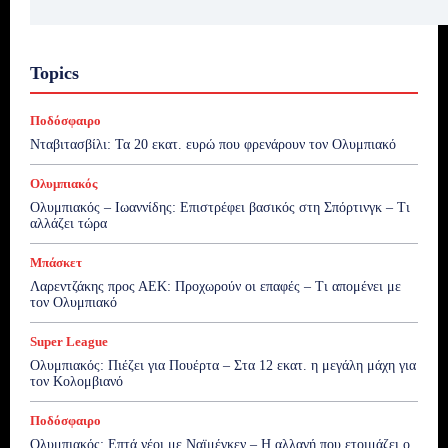
Topics
Ποδόσφαιρο
Νταβιτασβίλι: Τα 20 εκατ. ευρώ που φρενάρουν τον Ολυμπιακό
Ολυμπιακός
Ολυμπιακός – Ιωαννίδης: Επιστρέφει βασικός στη Σπόρτινγκ – Τι
αλλάζει τώρα
Μπάσκετ
Λαρεντζάκης προς ΑΕΚ: Προχωρούν οι επαφές – Τι απομένει με
τον Ολυμπιακό
Super League
Ολυμπιακός: Πιέζει για Πουέρτα – Στα 12 εκατ. η μεγάλη μάχη για
τον Κολομβιανό
Ποδόσφαιρο
Ολυμπιακός: Επτά νέοι με Ναϊμέγκεν – Η αλλαγή που ετοιμάζει ο