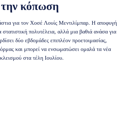
ι την κόπωση
ράστια για τον Χοσέ Λουίς Μεντιλίμπαρ. Η αποφυγή
α στατιστική πολυτέλεια, αλλά μια βαθιά ανάσα για
ρδίσει δύο εβδομάδες επιπλέον προετοιμασίας,
φόρμας και μπορεί να ενσωματώσει ομαλά τα νέα
κλεισμού στα τέλη Ιουλίου.