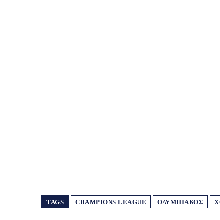
TAGS
CHAMPIONS LEAGUE
ΟΛΥΜΠΙΑΚΌΣ
Χ