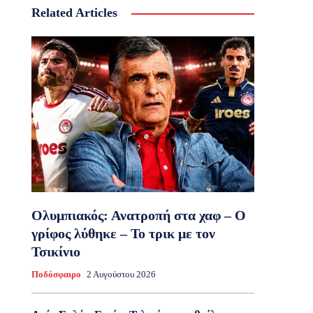
Related Articles
Ολυμπιακός: Ανατροπή στα χαφ – Ο
γρίφος λύθηκε – Το τρικ με τον
Τσικίνιο
Ποδόσφαιρο
2 Αυγούστου 2026