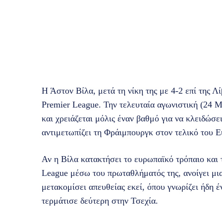
Η Άστον Βίλα, μετά τη νίκη της με 4-2 επί της Λ
Premier League. Την τελευταία αγωνιστική (24 Μ
και χρειάζεται μόλις έναν βαθμό για να κλειδώσ
αντιμετωπίζει τη Φράιμπουργκ στον τελικό του E
Αν η Βίλα κατακτήσει το ευρωπαϊκό τρόπαιο και
League μέσω του πρωταθλήματός της, ανοίγει μι
μετακομίσει απευθείας εκεί, όπου γνωρίζει ήδη 
τερμάτισε δεύτερη στην Τσεχία.