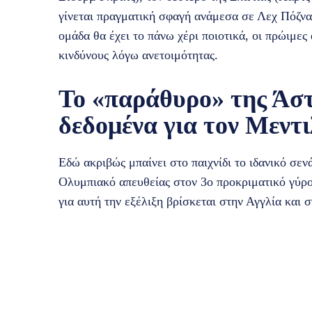
γίνεται πραγματική σφαγή ανάμεσα σε Λεχ Πόζναν
ομάδα θα έχει το πάνω χέρι ποιοτικά, οι πρώιμε
κινδύνους λόγω ανετοιμότητας.
Το «παράθυρο» της Άστ
δεδομένα για τον Μεντ
Εδώ ακριβώς μπαίνει στο παιχνίδι το ιδανικό σενά
Ολυμπιακό απευθείας στον 3ο προκριματικό γύρο
για αυτή την εξέλιξη βρίσκεται στην Αγγλία και 