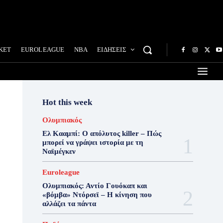
ΚΕΤ
EUROLEAGUE
NBA
ΕΙΔΗΣΕΙΣ
Hot this week
Ολυμπιακός
Ελ Κααμπί: Ο απόλυτος killer – Πώς
μπορεί να γράψει ιστορία με τη
Ναϊμέγκεν
Euroleague
Ολυμπιακός: Αντίο Γουόκαπ και
«βόμβα» Ντόρσεϊ – Η κίνηση που
αλλάζει τα πάντα