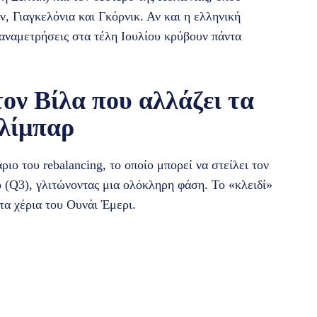
, Γιαγκελόνια και Γκόρνικ. Αν και η ελληνική
ς αναμετρήσεις στα τέλη Ιουλίου κρύβουν πάντα
ον Βίλα που αλλάζει τα
ιλίμπαρ
ριο του rebalancing, το οποίο μπορεί να στείλει τον
 (Q3), γλιτώνοντας μια ολόκληρη φάση. Το «κλειδί»
στα χέρια του Ουνάι Έμερι.