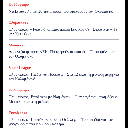
Ποδόσφαιρο
Νταβιτασβίλι: Τα 20 εκατ. ευρώ που φρενάρουν τον Ολυμπιακό
Ολυμπιακός
Ολυμπιακός – Ιωαννίδης: Επιστρέφει βασικός στη Σπόρτινγκ – Τι
αλλάζει τώρα
Μπάσκετ
Λαρεντζάκης προς ΑΕΚ: Προχωρούν οι επαφές – Τι απομένει με
τον Ολυμπιακό
Super League
Ολυμπιακός: Πιέζει για Πουέρτα – Στα 12 εκατ. η μεγάλη μάχη για
τον Κολομβιανό
Ποδόσφαιρο
Ολυμπιακός: Επτά νέοι με Ναϊμέγκεν – Η αλλαγή που ετοιμάζει ο
Μεντιλίμπαρ στη ρεβάνς
Euroleague
Ολυμπιακός: Προτάθηκε ο Σέμι Οτζελέγε – Το εμπόδιο για τον
φόργουορντ του Ερυθρού Αστέρα