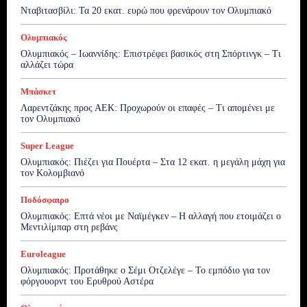
Νταβιτασβίλι: Τα 20 εκατ. ευρώ που φρενάρουν τον Ολυμπιακό
Ολυμπιακός
Ολυμπιακός – Ιωαννίδης: Επιστρέφει βασικός στη Σπόρτινγκ – Τι
αλλάζει τώρα
Μπάσκετ
Λαρεντζάκης προς ΑΕΚ: Προχωρούν οι επαφές – Τι απομένει με
τον Ολυμπιακό
Super League
Ολυμπιακός: Πιέζει για Πουέρτα – Στα 12 εκατ. η μεγάλη μάχη για
τον Κολομβιανό
Ποδόσφαιρο
Ολυμπιακός: Επτά νέοι με Ναϊμέγκεν – Η αλλαγή που ετοιμάζει ο
Μεντιλίμπαρ στη ρεβάνς
Euroleague
Ολυμπιακός: Προτάθηκε ο Σέμι Οτζελέγε – Το εμπόδιο για τον
φόργουορντ του Ερυθρού Αστέρα