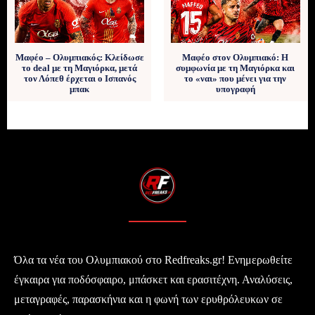
Μαφέο – Ολυμπιακός: Κλείδωσε
Μαφέο στον Ολυμπιακό: Η
το deal με τη Μαγιόρκα, μετά
συμφωνία με τη Μαγιόρκα και
τον Λόπεθ έρχεται ο Ισπανός
το «ναι» που μένει για την
μπακ
υπογραφή
Όλα τα νέα του Ολυμπιακού στο Redfreaks.gr! Ενημερωθείτε
έγκαιρα για ποδόσφαιρο, μπάσκετ και ερασιτέχνη. Αναλύσεις,
μεταγραφές, παρασκήνια και η φωνή των ερυθρόλευκων σε