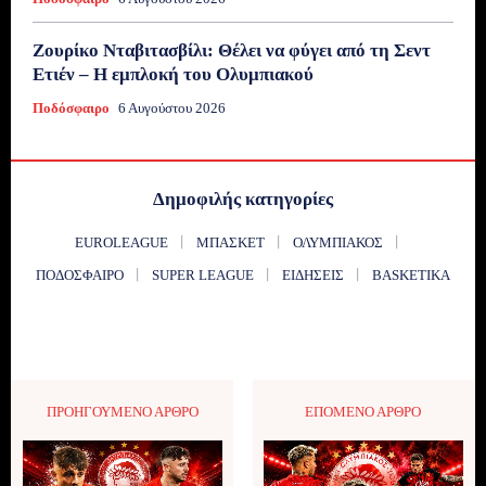
Ζουρίκο Νταβιτασβίλι: Θέλει να φύγει από τη Σεντ
Ετιέν – Η εμπλοκή του Ολυμπιακού
Ποδόσφαιρο
6 Αυγούστου 2026
Δημοφιλής κατηγορίες
EUROLEAGUE
ΜΠΆΣΚΕΤ
ΟΛΥΜΠΙΑΚΌΣ
ΠΟΔΌΣΦΑΙΡΟ
SUPER LEAGUE
ΕΙΔΉΣΕΙΣ
BASKETIKA
ΠΡΟΗΓΟΎΜΕΝΟ ΆΡΘΡΟ
ΕΠΌΜΕΝΟ ΆΡΘΡΟ