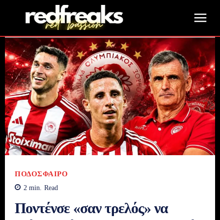
ΠΟΔΌΣΦΑΙΡΟ
2
min.
Read
Ποντένσε «σαν τρελός» να