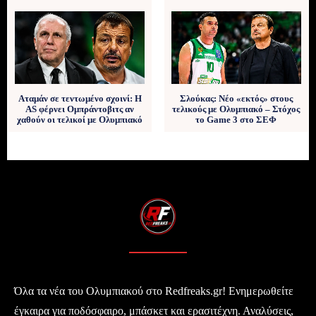
Αταμάν σε τεντωμένο σχοινί: Η
Σλούκας: Νέο «εκτός» στους
AS φέρνει Ομπράντοβιτς αν
τελικούς με Ολυμπιακό – Στόχος
χαθούν οι τελικοί με Ολυμπιακό
το Game 3 στο ΣΕΦ
Όλα τα νέα του Ολυμπιακού στο Redfreaks.gr! Ενημερωθείτε
έγκαιρα για ποδόσφαιρο, μπάσκετ και ερασιτέχνη. Αναλύσεις,