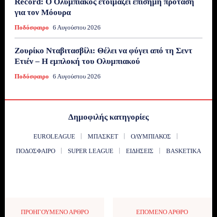
Record: Ο Ολυμπιακός ετοιμάζει επίσημη πρόταση
για τον Μόουρα
Ποδόσφαιρο
6 Αυγούστου 2026
Ζουρίκο Νταβιτασβίλι: Θέλει να φύγει από τη Σεντ
Ετιέν – Η εμπλοκή του Ολυμπιακού
Ποδόσφαιρο
6 Αυγούστου 2026
Δημοφιλής κατηγορίες
EUROLEAGUE
ΜΠΆΣΚΕΤ
ΟΛΥΜΠΙΑΚΌΣ
ΠΟΔΌΣΦΑΙΡΟ
SUPER LEAGUE
ΕΙΔΉΣΕΙΣ
BASKETIKA
ΠΡΟΗΓΟΎΜΕΝΟ ΆΡΘΡΟ
ΕΠΌΜΕΝΟ ΆΡΘΡΟ