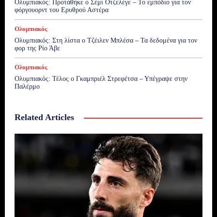
Ολυμπιακός: Προτάθηκε ο Σέμι Οτζελέγε – Το εμπόδιο για τον
φόργουορντ του Ερυθρού Αστέρα
Ολυμπιακός
Ολυμπιακός: Στη λίστα ο Τζέιλεν Μπλέσα – Τα δεδομένα για τον
φορ της Ρίο Άβε
Ολυμπιακός
Ολυμπιακός: Τέλος ο Γκαμπριέλ Στρεφέτσα – Υπέγραψε στην
Παλέρμο
Related Articles