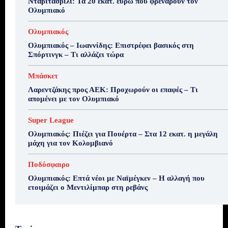
Νταβιτασβίλι: Τα 20 εκατ. ευρώ που φρενάρουν τον
Ολυμπιακό
Ολυμπιακός
Ολυμπιακός – Ιωαννίδης: Επιστρέφει βασικός στη
Σπόρτινγκ – Τι αλλάζει τώρα
Μπάσκετ
Λαρεντζάκης προς ΑΕΚ: Προχωρούν οι επαφές – Τι
απομένει με τον Ολυμπιακό
Super League
Ολυμπιακός: Πιέζει για Πουέρτα – Στα 12 εκατ. η μεγάλη
μάχη για τον Κολομβιανό
Ποδόσφαιρο
Ολυμπιακός: Επτά νέοι με Ναϊμέγκεν – Η αλλαγή που
ετοιμάζει ο Μεντιλίμπαρ στη ρεβάνς