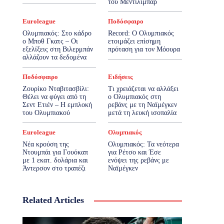
του Μεντιλίμπαρ
Euroleague
Ποδόσφαιρο
Ολυμπιακός: Στο κάδρο
Record: Ο Ολυμπιακός
ο Μποθ Γκατς – Οι
ετοιμάζει επίσημη
εξελίξεις στη Βιλερμπάν
πρόταση για τον Μόουρα
αλλάζουν τα δεδομένα
Ποδόσφαιρο
Ειδήσεις
Ζουρίκο Νταβιτασβίλι:
Τι χρειάζεται να αλλάξει
Θέλει να φύγει από τη
ο Ολυμπιακός στη
Σεντ Ετιέν – Η εμπλοκή
ρεβάνς με τη Ναϊμέγκεν
του Ολυμπιακού
μετά τη λευκή ισοπαλία
Euroleague
Ολυμπιακός
Νέα κρούση της
Ολυμπιακός: Τα νεότερα
Ντουμπάι για Γουόκαπ
για Ρέτσο και Έσε
με 1 εκατ. δολάρια και
ενόψει της ρεβάνς με
Άντερσον στο τραπέζι
Ναϊμέγκεν
Related Articles