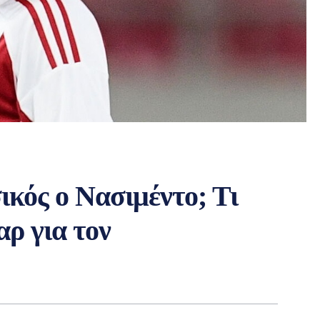
ικός ο Νασιμέντο; Τι
αρ για τον