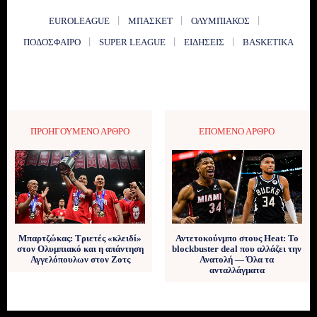
EUROLEAGUE
ΜΠΆΣΚΕΤ
ΟΛΥΜΠΙΑΚΌΣ
ΠΟΔΌΣΦΑΙΡΟ
SUPER LEAGUE
ΕΙΔΉΣΕΙΣ
BASKETIKA
ΠΡΟΗΓΟΎΜΕΝΟ ΆΡΘΡΟ
ΕΠΌΜΕΝΟ ΆΡΘΡΟ
Μπαρτζώκας: Τριετές «κλειδί»
Αντετοκούνμπο στους Heat: Το
στον Ολυμπιακό και η απάντηση
blockbuster deal που αλλάζει την
Αγγελόπουλων στον Ζοτς
Ανατολή — Όλα τα
ανταλλάγματα