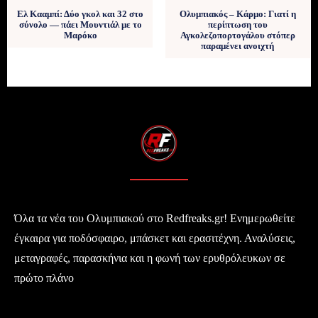
Ελ Κααμπί: Δύο γκολ και 32 στο
Ολυμπιακός – Κάρμο: Γιατί η
σύνολο — πάει Μουντιάλ με το
περίπτωση του
Μαρόκο
Αγκολεζοπορτογάλου στόπερ
παραμένει ανοιχτή
Όλα τα νέα του Ολυμπιακού στο Redfreaks.gr! Ενημερωθείτε
έγκαιρα για ποδόσφαιρο, μπάσκετ και ερασιτέχνη. Αναλύσεις,
μεταγραφές, παρασκήνια και η φωνή των ερυθρόλευκων σε
πρώτο πλάνο