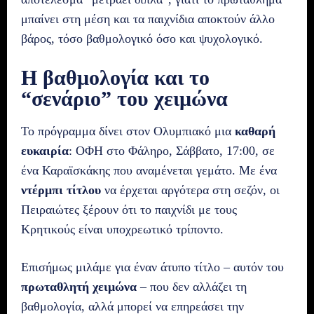
μπαίνει στη μέση και τα παιχνίδια αποκτούν άλλο
βάρος, τόσο βαθμολογικό όσο και ψυχολογικό.
Η βαθμολογία και το
“σενάριο” του χειμώνα
Το πρόγραμμα δίνει στον Ολυμπιακό μια
καθαρή
ευκαιρία
: ΟΦΗ στο Φάληρο, Σάββατο, 17:00, σε
ένα Καραϊσκάκης που αναμένεται γεμάτο. Με ένα
ντέρμπι τίτλου
να έρχεται αργότερα στη σεζόν, οι
Πειραιώτες ξέρουν ότι το παιχνίδι με τους
Κρητικούς είναι υποχρεωτικό τρίποντο.
Επισήμως μιλάμε για έναν άτυπο τίτλο – αυτόν του
πρωταθλητή χειμώνα
– που δεν αλλάζει τη
βαθμολογία, αλλά μπορεί να επηρεάσει την