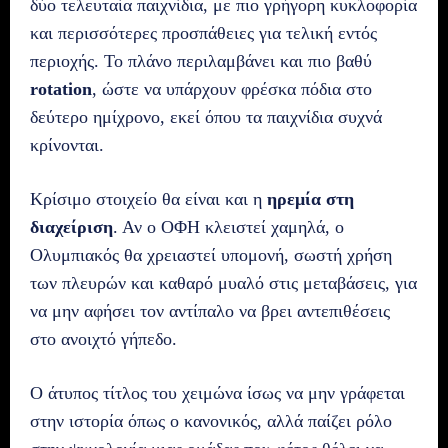
δύο τελευταία παιχνίδια, με πιο γρήγορη κυκλοφορία
και περισσότερες προσπάθειες για τελική εντός
περιοχής. Το πλάνο περιλαμβάνει και πιο βαθύ
rotation
, ώστε να υπάρχουν φρέσκα πόδια στο
δεύτερο ημίχρονο, εκεί όπου τα παιχνίδια συχνά
κρίνονται.
Κρίσιμο στοιχείο θα είναι και η
ηρεμία στη
διαχείριση
. Αν ο ΟΦΗ κλειστεί χαμηλά, ο
Ολυμπιακός θα χρειαστεί υπομονή, σωστή χρήση
των πλευρών και καθαρό μυαλό στις μεταβάσεις, για
να μην αφήσει τον αντίπαλο να βρει αντεπιθέσεις
στο ανοιχτό γήπεδο.
Ο άτυπος τίτλος του χειμώνα ίσως να μην γράφεται
στην ιστορία όπως ο κανονικός, αλλά παίζει ρόλο