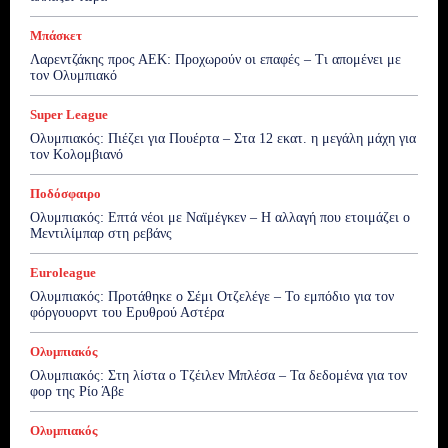
Μπάσκετ
Λαρεντζάκης προς ΑΕΚ: Προχωρούν οι επαφές – Τι απομένει με
τον Ολυμπιακό
Super League
Ολυμπιακός: Πιέζει για Πουέρτα – Στα 12 εκατ. η μεγάλη μάχη για
τον Κολομβιανό
Ποδόσφαιρο
Ολυμπιακός: Επτά νέοι με Ναϊμέγκεν – Η αλλαγή που ετοιμάζει ο
Μεντιλίμπαρ στη ρεβάνς
Euroleague
Ολυμπιακός: Προτάθηκε ο Σέμι Οτζελέγε – Το εμπόδιο για τον
φόργουορντ του Ερυθρού Αστέρα
Ολυμπιακός
Ολυμπιακός: Στη λίστα ο Τζέιλεν Μπλέσα – Τα δεδομένα για τον
φορ της Ρίο Άβε
Ολυμπιακός