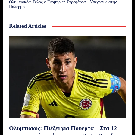
Ολυμπιακός: Τέλος ο Γκαμπριέλ Στρεφέτσα – Υπέγραψε στην
Παλέρμο
Related Articles
Ολυμπιακός: Πιέζει για Πουέρτα – Στα 12