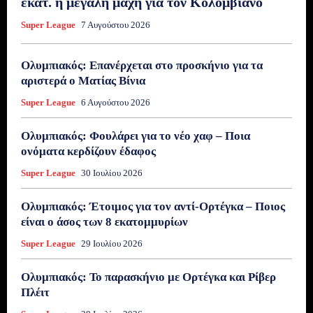
εκατ. η μεγάλη μάχη για τον Κολομβιανό
Super League
7 Αυγούστου 2026
Ολυμπιακός: Επανέρχεται στο προσκήνιο για τα
αριστερά ο Ματίας Βίνια
Super League
6 Αυγούστου 2026
Ολυμπιακός: Φουλάρει για το νέο χαφ – Ποια
ονόματα κερδίζουν έδαφος
Super League
30 Ιουλίου 2026
Ολυμπιακός: Έτοιμος για τον αντί-Ορτέγκα – Ποιος
είναι ο άσος των 8 εκατομμυρίων
Super League
29 Ιουλίου 2026
Ολυμπιακός: Το παρασκήνιο με Ορτέγκα και Ρίβερ
Πλέιτ