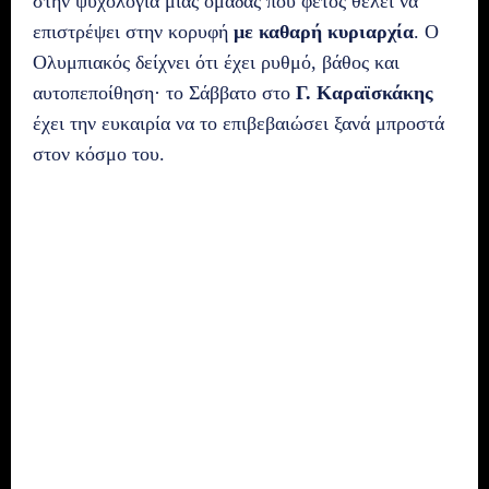
στην ψυχολογία μιας ομάδας που φέτος θέλει να
επιστρέψει στην κορυφή
με καθαρή κυριαρχία
. Ο
Ολυμπιακός δείχνει ότι έχει ρυθμό, βάθος και
αυτοπεποίθηση· το Σάββατο στο
Γ. Καραϊσκάκης
έχει την ευκαιρία να το επιβεβαιώσει ξανά μπροστά
στον κόσμο του.