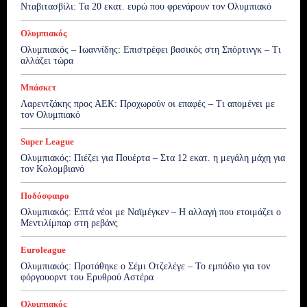
Νταβιτασβίλι: Τα 20 εκατ. ευρώ που φρενάρουν τον Ολυμπιακό
Ολυμπιακός
Ολυμπιακός – Ιωαννίδης: Επιστρέφει βασικός στη Σπόρτινγκ – Τι
αλλάζει τώρα
Μπάσκετ
Λαρεντζάκης προς ΑΕΚ: Προχωρούν οι επαφές – Τι απομένει με
τον Ολυμπιακό
Super League
Ολυμπιακός: Πιέζει για Πουέρτα – Στα 12 εκατ. η μεγάλη μάχη για
τον Κολομβιανό
Ποδόσφαιρο
Ολυμπιακός: Επτά νέοι με Ναϊμέγκεν – Η αλλαγή που ετοιμάζει ο
Μεντιλίμπαρ στη ρεβάνς
Euroleague
Ολυμπιακός: Προτάθηκε ο Σέμι Οτζελέγε – Το εμπόδιο για τον
φόργουορντ του Ερυθρού Αστέρα
Ολυμπιακός