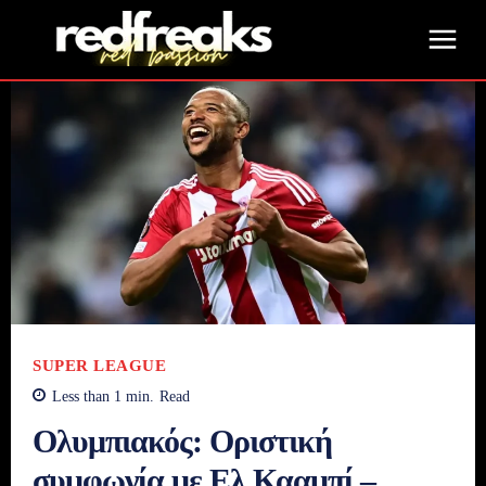
SUPER LEAGUE
Less than 1
min.
Read
Ολυμπιακός: Οριστική
συμφωνία με Ελ Κααμπί –