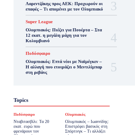
Λαρεντζάκης προς ΑΕΚ: Προχωρούν οι
επαφές – Τι απομένει με τον Ολυμπιακό
Super League
Ολυμπιακός: Πιέζει για Πουέρτα – Στα
12 εκατ. η μεγάλη μάχη για τον
Κολομβιανό
Ποδόσφαιρο
Ολυμπιακός: Επτά νέοι με Ναϊμέγκεν –
Η αλλαγή που ετοιμάζει ο Μεντιλίμπαρ
στη ρεβάνς
Topics
Ποδόσφαιρο
Ολυμπιακός
Νταβιτασβίλι: Τα 20
Ολυμπιακός – Ιωαννίδης:
εκατ. ευρώ που
Επιστρέφει βασικός στη
φρενάρουν τον
Σπόρτινγκ – Τι αλλάζει