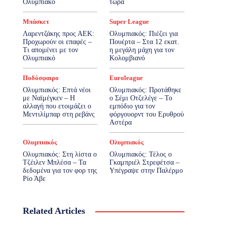
Ολυμπιακό
τώρα
Μπάσκετ
Super League
Λαρεντζάκης προς ΑΕΚ:
Ολυμπιακός: Πιέζει για
Προχωρούν οι επαφές –
Πουέρτα – Στα 12 εκατ.
Τι απομένει με τον
η μεγάλη μάχη για τον
Ολυμπιακό
Κολομβιανό
Ποδόσφαιρο
Euroleague
Ολυμπιακός: Επτά νέοι
Ολυμπιακός: Προτάθηκε
με Ναϊμέγκεν – Η
ο Σέμι Οτζελέγε – Το
αλλαγή που ετοιμάζει ο
εμπόδιο για τον
Μεντιλίμπαρ στη ρεβάνς
φόργουορντ του Ερυθρού
Αστέρα
Ολυμπιακός
Ολυμπιακός
Ολυμπιακός: Στη λίστα ο
Ολυμπιακός: Τέλος ο
Τζέιλεν Μπλέσα – Τα
Γκαμπριέλ Στρεφέτσα –
δεδομένα για τον φορ της
Υπέγραψε στην Παλέρμο
Ρίο Άβε
Related Articles