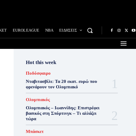
ΚΕΤ
EUROLEAGUE
NBA
ΕΙΔΗΣΕΙΣ
Hot this week
Ποδόσφαιρο
Νταβιτασβίλι: Τα 20 εκατ. ευρώ που
φρενάρουν τον Ολυμπιακό
Ολυμπιακός
Ολυμπιακός – Ιωαννίδης: Επιστρέφει
βασικός στη Σπόρτινγκ – Τι αλλάζει
τώρα
Μπάσκετ