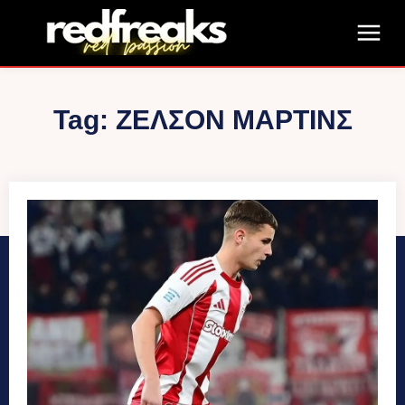
Tag:
ΖΈΛΣΟΝ ΜΑΡΤΊΝΣ