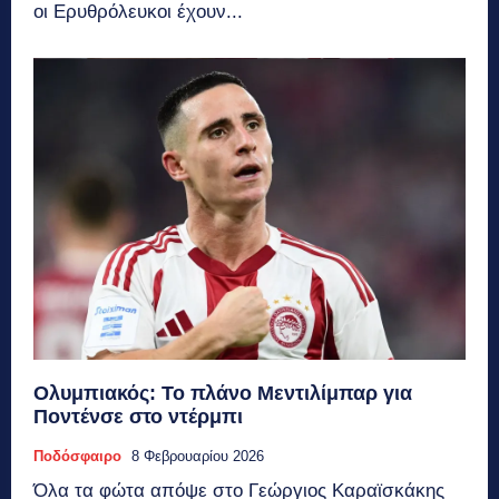
οι Ερυθρόλευκοι έχουν...
Ολυμπιακός: Το πλάνο Μεντιλίμπαρ για
Ποντένσε στο ντέρμπι
Ποδόσφαιρο
8 Φεβρουαρίου 2026
Όλα τα φώτα απόψε στο Γεώργιος Καραϊσκάκης