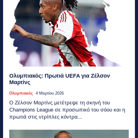
Ολυμπιακός: Πρωτιά UEFA για Ζέλσον
Μαρτίνς
Ολυμπιακός
4 Μαρτίου 2026
Ο Ζέλσον Μαρτίνς μετέτρεψε τη σκηνή του
Champions League σε προσωπικό του σόου και η
πρωτιά στις ντρίπλες κόντρα...