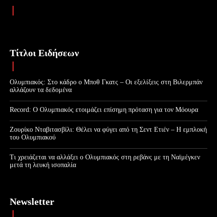
Τίτλοι Ειδήσεων
Ολυμπιακός: Στο κάδρο ο Μποθ Γκατς – Οι εξελίξεις στη Βιλερμπάν
αλλάζουν τα δεδομένα
Record: Ο Ολυμπιακός ετοιμάζει επίσημη πρόταση για τον Μόουρα
Ζουρίκο Νταβιτασβίλι: Θέλει να φύγει από τη Σεντ Ετιέν – Η εμπλοκή
του Ολυμπιακού
Τι χρειάζεται να αλλάξει ο Ολυμπιακός στη ρεβάνς με τη Ναϊμέγκεν
μετά τη λευκή ισοπαλία
Newsletter