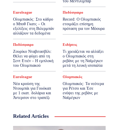
του Μεντιλίμπαρ
Euroleague
Ποδόσφαιρο
Ολυμπιακός: Στο κάδρο
Record: Ο Ολυμπιακός
ο Μποθ Γκατς – Οι
ετοιμάζει επίσημη
εξελίξεις στη Βιλερμπάν
πρόταση για τον Μόουρα
αλλάζουν τα δεδομένα
Ποδόσφαιρο
Ειδήσεις
Ζουρίκο Νταβιτασβίλι:
Τι χρειάζεται να αλλάξει
Θέλει να φύγει από τη
ο Ολυμπιακός στη
Σεντ Ετιέν – Η εμπλοκή
ρεβάνς με τη Ναϊμέγκεν
του Ολυμπιακού
μετά τη λευκή ισοπαλία
Euroleague
Ολυμπιακός
Νέα κρούση της
Ολυμπιακός: Τα νεότερα
Ντουμπάι για Γουόκαπ
για Ρέτσο και Έσε
με 1 εκατ. δολάρια και
ενόψει της ρεβάνς με
Άντερσον στο τραπέζι
Ναϊμέγκεν
Related Articles