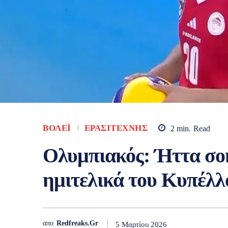
ΒΌΛΕΪ
ΕΡΑΣΙΤΈΧΝΗΣ
2
min.
Read
Ολυμπιακός: Ήττα σοκ
ημιτελικά του Κυπέλλ
απο
Redfreaks.gr
5 Μαρτίου 2026