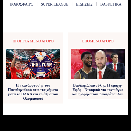
ΠΟΔΌΣΦΑΙΡΟ
SUPER LEAGUE
ΕΙΔΉΣΕΙΣ
BASKETIKA
ΠΡΟΗΓΟΎΜΕΝΟ ΆΡΘΡΟ
ΕΠΌΜΕΝΟ ΆΡΘΡΟ
Η «κατάρρευση» του
Βασίλης Σπανούλης: Η «μάχη»
Παναθηναϊκού στα στοιχήματα
Εφές – Ντουμπάι για τον πάγκο
μετά το ΟΑΚΑ και το άλμα του
και η σφήνα του Σφαιρόπουλου
Ολυμπιακού