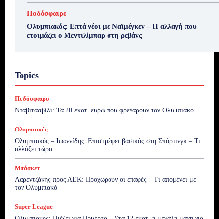
Ποδόσφαιρο
Ολυμπιακός: Επτά νέοι με Ναϊμέγκεν – Η αλλαγή που
ετοιμάζει ο Μεντιλίμπαρ στη ρεβάνς
Topics
Ποδόσφαιρο
Νταβιτασβίλι: Τα 20 εκατ. ευρώ που φρενάρουν τον Ολυμπιακό
Ολυμπιακός
Ολυμπιακός – Ιωαννίδης: Επιστρέφει βασικός στη Σπόρτινγκ – Τι
αλλάζει τώρα
Μπάσκετ
Λαρεντζάκης προς ΑΕΚ: Προχωρούν οι επαφές – Τι απομένει με
τον Ολυμπιακό
Super League
Ολυμπιακός: Πιέζει για Πουέρτα – Στα 12 εκατ. η μεγάλη μάχη για