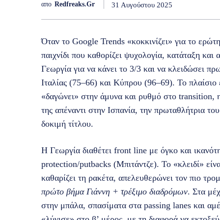
απο
Redfreaks.gr
31 Αυγούστου 2025
Όταν το Google Trends «κοκκινίζει» για το ερώ
παιχνίδι που καθορίζει ψυχολογία, κατάταξη και 
Γεωργία για να κάνει το 3/3 και να κλειδώσει πρω
Ιταλίας (75–66) και Κύπρου (96–69). Το πλαίσιο 
«δαγώνει» στην άμυνα και ρυθμό στο transition,
της απέναντι στην Ισπανία, την πρωταθλήτρια του
δοκιμή τίτλου.
Η Γεωργία διαθέτει front line με όγκο και ικανότ
protection/putbacks (Μπιτάντζε). Το «κλειδί» είν
καθαρίζει τη ρακέτα, απελευθερώνει τον πιο τρομ
πρώτο βήμα Γιάννη + τρέξιμο διαδρόμων
. Στα μέ
στην μπάλα, σπασίματα στα passing lanes και α
«λύγισε» στο β’ μέρος, με τη διαφορά να εκτοξεύ