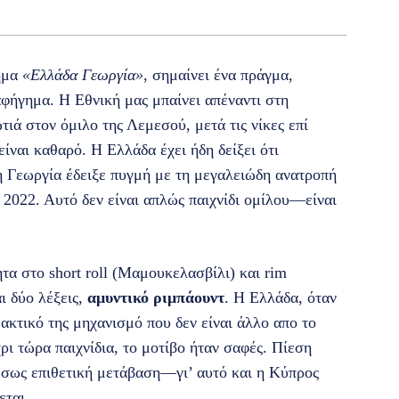
τημα
«Ελλάδα Γεωργία»
, σημαίνει ένα πράγμα,
αφήγημα. Η Εθνική μας μπαίνει απέναντι στη
τιά στον όμιλο της Λεμεσού, μετά τις νίκες επί
είναι καθαρό. Η Ελλάδα έχει ήδη δείξει ότι
 η Γεωργία έδειξε πυγμή με τη μεγαλειώδη ανατροπή
 2022. Αυτό δεν είναι απλώς παιχνίδι ομίλου—είναι
ητα στο short roll (Μαμουκελασβίλι) και rim
αι δύο λέξεις,
αμυντικό ριμπάουντ
. Η Ελλάδα, όταν
ακτικό της μηχανισμό που δεν είναι άλλο απο το
χρι τώρα παιχνίδια, το μοτίβο ήταν σαφές. Πίεση
μέσως επιθετική μετάβαση—γι’ αυτό και η Κύπρος
εται.