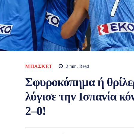
ΜΠΆΣΚΕΤ
2
min.
Read
Σφυροκόπημα ή θρίλε
λύγισε την Ισπανία κ
2–0!