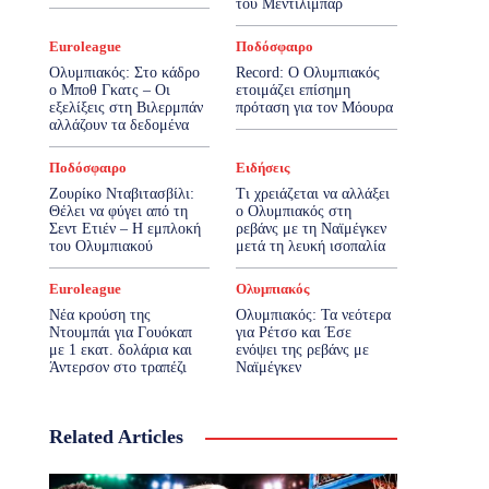
του Μεντιλίμπαρ
Euroleague
Ποδόσφαιρο
Ολυμπιακός: Στο κάδρο
Record: Ο Ολυμπιακός
ο Μποθ Γκατς – Οι
ετοιμάζει επίσημη
εξελίξεις στη Βιλερμπάν
πρόταση για τον Μόουρα
αλλάζουν τα δεδομένα
Ποδόσφαιρο
Ειδήσεις
Ζουρίκο Νταβιτασβίλι:
Τι χρειάζεται να αλλάξει
Θέλει να φύγει από τη
ο Ολυμπιακός στη
Σεντ Ετιέν – Η εμπλοκή
ρεβάνς με τη Ναϊμέγκεν
του Ολυμπιακού
μετά τη λευκή ισοπαλία
Euroleague
Ολυμπιακός
Νέα κρούση της
Ολυμπιακός: Τα νεότερα
Ντουμπάι για Γουόκαπ
για Ρέτσο και Έσε
με 1 εκατ. δολάρια και
ενόψει της ρεβάνς με
Άντερσον στο τραπέζι
Ναϊμέγκεν
Related Articles