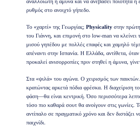
αναλλοίωτη η άμυνα και να ανεβάσει ποιότητα η ε
ρυθμός στο ανοιχτό γήπεδο.
Το «χαρτί» της Γεωργίας;
Physicality
στην πρώτη 
του Γιάννη, και επιμονή στο low‑man να κλείνει τ
μισού γηπέδου με πολλές επαφές και χαμηλό τέμπο
απέναντι στην Ισπανία. Η Ελλάδα, αντίθετα, όταν
προκαλεί ανισορροπίες πριν στηθεί η άμυνα, γίνε
Στα «ψιλά» του αγώνα. Ο χειρισμός των παικτών.
κρατώντας αρκετά πόδια φρέσκα. Η διαχείριση το
φάση—θα είναι κεντρική. Όσο περισσότερα λεπτά 
τόσο πιο καθαρά σουτ θα ανοίγουν στις γωνίες. Το 
αντίπαλο σε πραγματικό χρόνο και δεν διστάζει 
παιχνίδι.