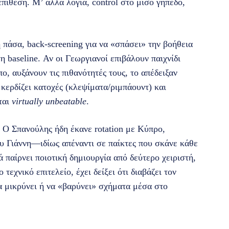
πίθεση. Μ’ άλλα λόγια, control στο μισό γήπεδο,
πάσα, back‑screening για να «σπάσει» την βοήθεια
η baseline. Αν οι Γεωργιανοί επιβάλουν παιχνίδι
, αυξάνουν τις πιθανότητές τους, το απέδειξαν
 κερδίζει κατοχές (κλεψίματα/ριμπάουντ) και
ται
virtually unbeatable
.
 Ο Σπανούλης ήδη έκανε rotation με Κύπρο,
υ Γιάννη—ιδίως απέναντι σε παίκτες που σκάνε κάθε
παίρνει ποιοτική δημιουργία από δεύτερο χειριστή,
τεχνικό επιτελείο, έχει δείξει ότι διαβάζει τον
να μικρύνει ή να «βαρύνει» σχήματα μέσα στο