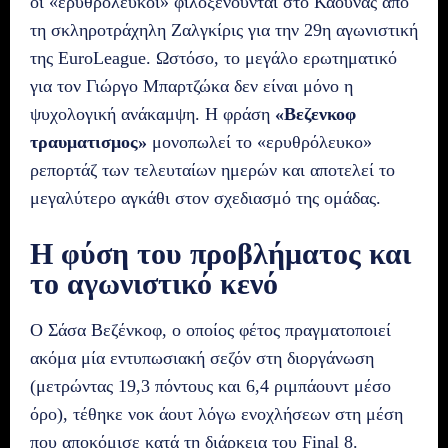
οι «ερυθρόλευκοι» φιλοξενούνται στο Κάουνας από
τη σκληροτράχηλη Ζαλγκίρις για την 29η αγωνιστική
της EuroLeague. Ωστόσο, το μεγάλο ερωτηματικό
για τον Γιώργο Μπαρτζώκα δεν είναι μόνο η
ψυχολογική ανάκαμψη. Η φράση
«Βεζενκοφ
τραυματισμος»
μονοπωλεί το «ερυθρόλευκο»
ρεπορτάζ των τελευταίων ημερών και αποτελεί το
μεγαλύτερο αγκάθι στον σχεδιασμό της ομάδας.
Η φύση του προβλήματος και
το αγωνιστικό κενό
Ο Σάσα Βεζένκοφ, ο οποίος φέτος πραγματοποιεί
ακόμα μία εντυπωσιακή σεζόν στη διοργάνωση
(μετρώντας 19,3 πόντους και 6,4 ριμπάουντ μέσο
όρο), τέθηκε νοκ άουτ λόγω ενοχλήσεων στη μέση
που αποκόμισε κατά τη διάρκεια του Final 8.