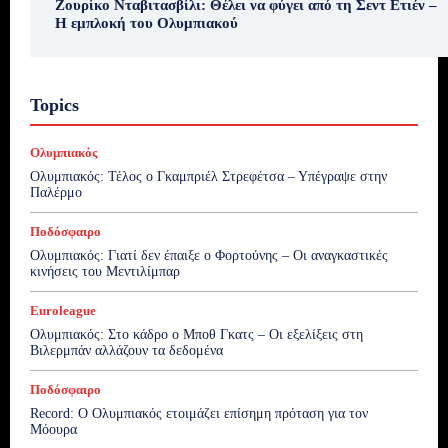
Ζουρίκο Νταβιτασβίλι: Θέλει να φύγει από τη Σεντ Ετιέν –
Η εμπλοκή του Ολυμπιακού
Topics
Ολυμπιακός
Ολυμπιακός: Τέλος ο Γκαμπριέλ Στρεφέτσα – Υπέγραψε στην
Παλέρμο
Ποδόσφαιρο
Ολυμπιακός: Γιατί δεν έπαιξε ο Φορτούνης – Οι αναγκαστικές
κινήσεις του Μεντιλίμπαρ
Euroleague
Ολυμπιακός: Στο κάδρο ο Μποθ Γκατς – Οι εξελίξεις στη
Βιλερμπάν αλλάζουν τα δεδομένα
Ποδόσφαιρο
Record: Ο Ολυμπιακός ετοιμάζει επίσημη πρόταση για τον
Μόουρα