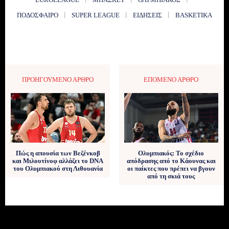
ΠΟΔΌΣΦΑΙΡΟ
SUPER LEAGUE
ΕΙΔΉΣΕΙΣ
BASKETIKA
ΠΡΟΗΓΟΎΜΕΝΟ ΆΡΘΡΟ
ΕΠΌΜΕΝΟ ΆΡΘΡΟ
Πώς η απουσία των Βεζένκοβ
Ολυμπιακός: Το σχέδιο
και Μιλουτίνοφ αλλάζει το DNA
απόδρασης από το Κάουνας και
του Ολυμπιακού στη Λιθουανία
οι παίκτες που πρέπει να βγουν
από τη σκιά τους