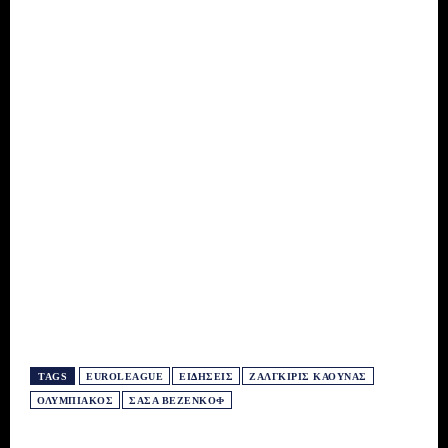
TAGS
EUROLEAGUE
ΕΙΔΗΣΕΙΣ
ΖΑΛΓΚΊΡΙΣ ΚΆΟΥΝΑΣ
ΟΛΥΜΠΙΑΚΌΣ
ΣΆΣΑ ΒΕΖΈΝΚΟΦ