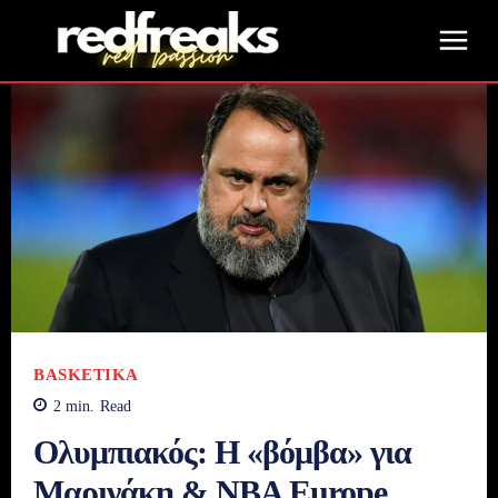
BASKETIKA
2
min.
Read
Ολυμπιακός: Η «βόμβα» για
Μαρινάκη & NBA Europe