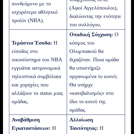
συνδεόμενο με το
(Αφοί Αγγελόπουλοι),
ισχυρότερο αθλητικό
διαλύοντας την ενότητα
προϊόν (NBA).
του συλλόγου.
Οπαδική Σύγχυση:
Ο
Τεράστια Έσοδα:
Η
κόσμος του
είσοδος στο
Ολυμπιακού θα
οικοσύστημα του NBA
διχαζόταν. Ποια ομάδα
εγγυάται αστρονομικά
θα υποστήριζε
τηλεοπτικά συμβόλαια
οργανωμένα το κοινό;
και χορηγίες που
Θα υπήρχε
αλλάζουν το status μιας
«κανιβαλισμός» στο
ομάδας.
ίδιο το κοινό της
ομάδας.
Αναβάθμιση
Αλλοίωση
Εγκαταστάσεων:
Η
Ταυτότητας:
Η