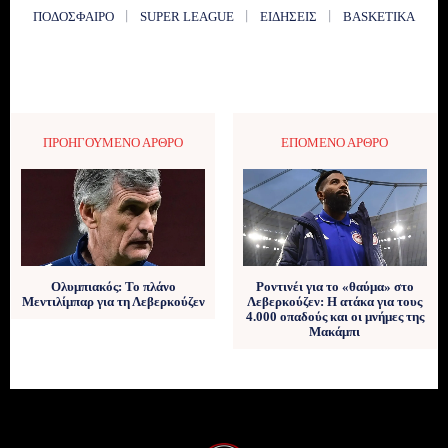
ΠΟΔΌΣΦΑΙΡΟ
SUPER LEAGUE
ΕΙΔΉΣΕΙΣ
BASKETIKA
ΠΡΟΗΓΟΎΜΕΝΟ ΆΡΘΡΟ
ΕΠΌΜΕΝΟ ΆΡΘΡΟ
Ολυμπιακός: Το πλάνο
Ροντινέι για το «θαύμα» στο
Μεντιλίμπαρ για τη Λεβερκούζεν
Λεβερκούζεν: Η ατάκα για τους
4.000 οπαδούς και οι μνήμες της
Μακάμπι