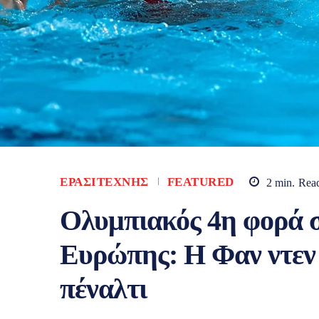
ΕΡΑΣΙΤΈΧΝΗΣ
FEATURED
2
min.
Rea
Ολυμπιακός 4η φορά 
Ευρώπης: Η Φαν ντεν
πέναλτι