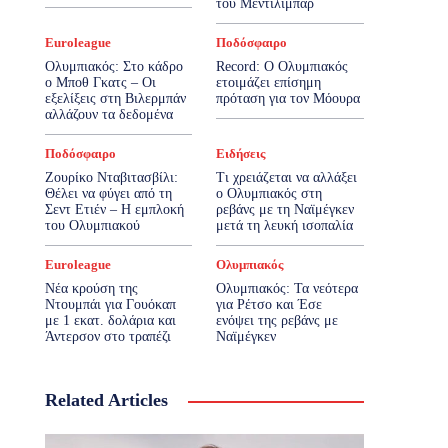
του Μεντιλίμπαρ
Euroleague
Ποδόσφαιρο
Ολυμπιακός: Στο κάδρο
Record: Ο Ολυμπιακός
ο Μποθ Γκατς – Οι
ετοιμάζει επίσημη
εξελίξεις στη Βιλερμπάν
πρόταση για τον Μόουρα
αλλάζουν τα δεδομένα
Ποδόσφαιρο
Ειδήσεις
Ζουρίκο Νταβιτασβίλι:
Τι χρειάζεται να αλλάξει
Θέλει να φύγει από τη
ο Ολυμπιακός στη
Σεντ Ετιέν – Η εμπλοκή
ρεβάνς με τη Ναϊμέγκεν
του Ολυμπιακού
μετά τη λευκή ισοπαλία
Euroleague
Ολυμπιακός
Νέα κρούση της
Ολυμπιακός: Τα νεότερα
Ντουμπάι για Γουόκαπ
για Ρέτσο και Έσε
με 1 εκατ. δολάρια και
ενόψει της ρεβάνς με
Άντερσον στο τραπέζι
Ναϊμέγκεν
Related Articles