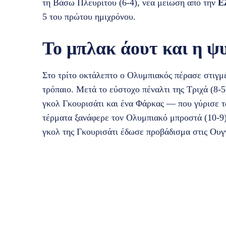
τη Βάσω Πλευρίτου (6-4), νέα μείωση από την
Ε
5 του πρώτου ημιχρόνου.
Το μπλακ άουτ και η ψ
Στο τρίτο οκτάλεπτο ο Ολυμπιακός πέρασε στιγμέ
τρόπαιο. Μετά το εύστοχο πέναλτι της Τριχά (8-
γκολ Γκουρισάτι και ένα Φάρκας — που γύρισε το
τέρματα ξανάφερε τον Ολυμπιακό μπροστά (10-9)
γκολ της Γκουρισάτι έδωσε προβάδισμα στις Ουγγ