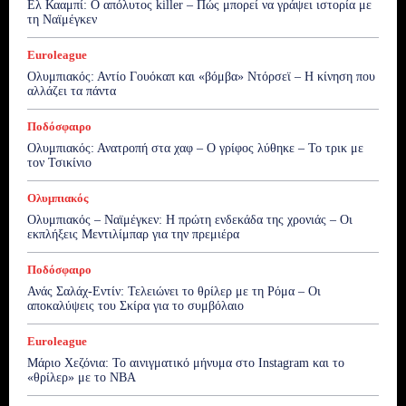
Ελ Κααμπί: Ο απόλυτος killer – Πώς μπορεί να γράψει ιστορία με
τη Ναϊμέγκεν
Euroleague
Ολυμπιακός: Αντίο Γουόκαπ και «βόμβα» Ντόρσεϊ – Η κίνηση που
αλλάζει τα πάντα
Ποδόσφαιρο
Ολυμπιακός: Ανατροπή στα χαφ – Ο γρίφος λύθηκε – Το τρικ με
τον Τσικίνιο
Ολυμπιακός
Ολυμπιακός – Ναϊμέγκεν: Η πρώτη ενδεκάδα της χρονιάς – Οι
εκπλήξεις Μεντιλίμπαρ για την πρεμιέρα
Ποδόσφαιρο
Ανάς Σαλάχ-Εντίν: Τελειώνει το θρίλερ με τη Ρόμα – Οι
αποκαλύψεις του Σκίρα για το συμβόλαιο
Euroleague
Μάριο Χεζόνια: Το αινιγματικό μήνυμα στο Instagram και το
«θρίλερ» με το NBA