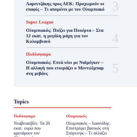
Λαρεντζάκης προς ΑΕΚ: Προχωρούν οι
επαφές – Τι απομένει με τον Ολυμπιακό
Super League
Ολυμπιακός: Πιέζει για Πουέρτα – Στα
12 εκατ. η μεγάλη μάχη για τον
Κολομβιανό
Ποδόσφαιρο
Ολυμπιακός: Επτά νέοι με Ναϊμέγκεν –
Η αλλαγή που ετοιμάζει ο Μεντιλίμπαρ
στη ρεβάνς
Topics
Ποδόσφαιρο
Ολυμπιακός
Νταβιτασβίλι: Τα 20
Ολυμπιακός – Ιωαννίδης:
εκατ. ευρώ που
Επιστρέφει βασικός στη
φρενάρουν τον
Σπόρτινγκ – Τι αλλάζει