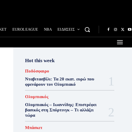
ΚΕΤ
EUROLEAGUE
NBA
ΕΙΔΗΣΕΙΣ
Hot this week
Ποδόσφαιρο
Νταβιτασβίλι: Τα 20 εκατ. ευρώ που
φρενάρουν τον Ολυμπιακό
Ολυμπιακός
Ολυμπιακός – Ιωαννίδης: Επιστρέφει
βασικός στη Σπόρτινγκ – Τι αλλάζει
τώρα
Μπάσκετ