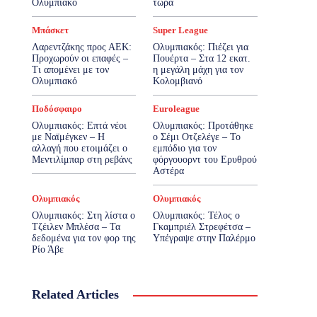
Ολυμπιακό
τώρα
Μπάσκετ
Super League
Λαρεντζάκης προς ΑΕΚ:
Ολυμπιακός: Πιέζει για
Προχωρούν οι επαφές –
Πουέρτα – Στα 12 εκατ.
Τι απομένει με τον
η μεγάλη μάχη για τον
Ολυμπιακό
Κολομβιανό
Ποδόσφαιρο
Euroleague
Ολυμπιακός: Επτά νέοι
Ολυμπιακός: Προτάθηκε
με Ναϊμέγκεν – Η
ο Σέμι Οτζελέγε – Το
αλλαγή που ετοιμάζει ο
εμπόδιο για τον
Μεντιλίμπαρ στη ρεβάνς
φόργουορντ του Ερυθρού
Αστέρα
Ολυμπιακός
Ολυμπιακός
Ολυμπιακός: Στη λίστα ο
Ολυμπιακός: Τέλος ο
Τζέιλεν Μπλέσα – Τα
Γκαμπριέλ Στρεφέτσα –
δεδομένα για τον φορ της
Υπέγραψε στην Παλέρμο
Ρίο Άβε
Related Articles