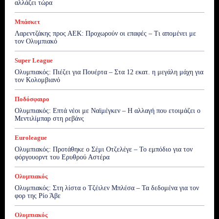
αλλάζει τώρα
Μπάσκετ
Λαρεντζάκης προς ΑΕΚ: Προχωρούν οι επαφές – Τι απομένει με
τον Ολυμπιακό
Super League
Ολυμπιακός: Πιέζει για Πουέρτα – Στα 12 εκατ. η μεγάλη μάχη για
τον Κολομβιανό
Ποδόσφαιρο
Ολυμπιακός: Επτά νέοι με Ναϊμέγκεν – Η αλλαγή που ετοιμάζει ο
Μεντιλίμπαρ στη ρεβάνς
Euroleague
Ολυμπιακός: Προτάθηκε ο Σέμι Οτζελέγε – Το εμπόδιο για τον
φόργουορντ του Ερυθρού Αστέρα
Ολυμπιακός
Ολυμπιακός: Στη λίστα ο Τζέιλεν Μπλέσα – Τα δεδομένα για τον
φορ της Ρίο Άβε
Ολυμπιακός