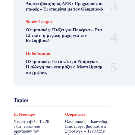
Λαρεντζάκης προς ΑΕΚ: Προχωρούν οι
επαφές – Τι απομένει με τον Ολυμπιακό
Super League
Ολυμπιακός: Πιέζει για Πουέρτα – Στα
12 εκατ. η μεγάλη μάχη για τον
Κολομβιανό
Ποδόσφαιρο
Ολυμπιακός: Επτά νέοι με Ναϊμέγκεν –
Η αλλαγή που ετοιμάζει ο Μεντιλίμπαρ
στη ρεβάνς
Topics
Ποδόσφαιρο
Ολυμπιακός
Νταβιτασβίλι: Τα 20
Ολυμπιακός – Ιωαννίδης:
εκατ. ευρώ που
Επιστρέφει βασικός στη
φρενάρουν τον
Σπόρτινγκ – Τι αλλάζει