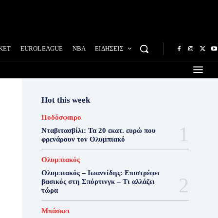
ΚΕΤ
EUROLEAGUE
NBA
ΕΙΔΗΣΕΙΣ
Hot this week
Ποδόσφαιρο
Νταβιτασβίλι: Τα 20 εκατ. ευρώ που
φρενάρουν τον Ολυμπιακό
Ολυμπιακός
Ολυμπιακός – Ιωαννίδης: Επιστρέφει
βασικός στη Σπόρτινγκ – Τι αλλάζει
τώρα
Μπάσκετ