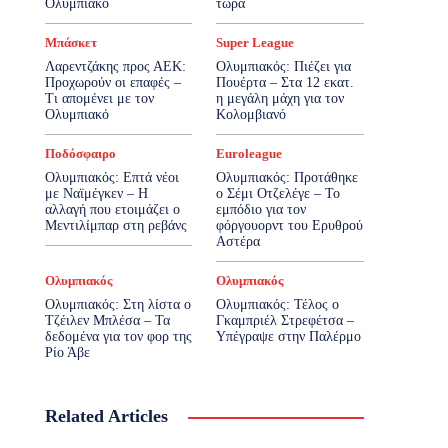
Ολυμπιακό
τώρα
Μπάσκετ
Super League
Λαρεντζάκης προς ΑΕΚ:
Ολυμπιακός: Πιέζει για
Προχωρούν οι επαφές –
Πουέρτα – Στα 12 εκατ.
Τι απομένει με τον
η μεγάλη μάχη για τον
Ολυμπιακό
Κολομβιανό
Ποδόσφαιρο
Euroleague
Ολυμπιακός: Επτά νέοι
Ολυμπιακός: Προτάθηκε
με Ναϊμέγκεν – Η
ο Σέμι Οτζελέγε – Το
αλλαγή που ετοιμάζει ο
εμπόδιο για τον
Μεντιλίμπαρ στη ρεβάνς
φόργουορντ του Ερυθρού
Αστέρα
Ολυμπιακός
Ολυμπιακός
Ολυμπιακός: Στη λίστα ο
Ολυμπιακός: Τέλος ο
Τζέιλεν Μπλέσα – Τα
Γκαμπριέλ Στρεφέτσα –
δεδομένα για τον φορ της
Υπέγραψε στην Παλέρμο
Ρίο Άβε
Related Articles