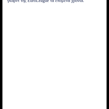
γκαρντ της EuroLeague τα επόμενα χρόνια.