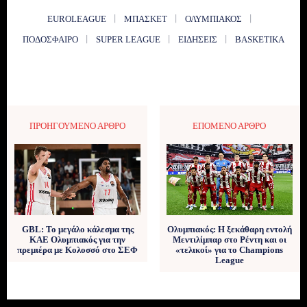
EUROLEAGUE
ΜΠΆΣΚΕΤ
ΟΛΥΜΠΙΑΚΌΣ
ΠΟΔΌΣΦΑΙΡΟ
SUPER LEAGUE
ΕΙΔΉΣΕΙΣ
BASKETIKA
ΠΡΟΗΓΟΎΜΕΝΟ ΆΡΘΡΟ
ΕΠΌΜΕΝΟ ΆΡΘΡΟ
GBL: Το μεγάλο κάλεσμα της
Ολυμπιακός: Η ξεκάθαρη εντολή
ΚΑΕ Ολυμπιακός για την
Μεντιλίμπαρ στο Ρέντη και οι
πρεμιέρα με Κολοσσό στο ΣΕΦ
«τελικοί» για το Champions
League