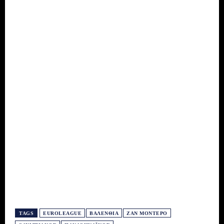
TAGS
EUROLEAGUE
ΒΑΛΈΝΘΙΑ
ΖΑΝ ΜΟΝΤΈΡΟ