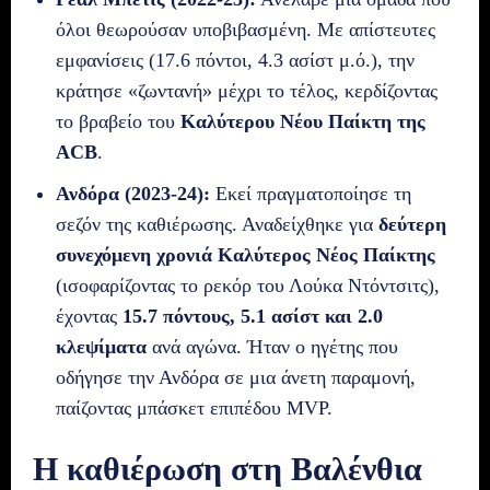
όλοι θεωρούσαν υποβιβασμένη. Με απίστευτες
εμφανίσεις (17.6 πόντοι, 4.3 ασίστ μ.ό.), την
κράτησε «ζωντανή» μέχρι το τέλος, κερδίζοντας
το βραβείο του
Καλύτερου Νέου Παίκτη της
ACB
.
Ανδόρα (2023-24):
Εκεί πραγματοποίησε τη
σεζόν της καθιέρωσης. Αναδείχθηκε για
δεύτερη
συνεχόμενη χρονιά Καλύτερος Νέος Παίκτης
(ισοφαρίζοντας το ρεκόρ του Λούκα Ντόντσιτς),
έχοντας
15.7 πόντους, 5.1 ασίστ και 2.0
κλεψίματα
ανά αγώνα. Ήταν ο ηγέτης που
οδήγησε την Ανδόρα σε μια άνετη παραμονή,
παίζοντας μπάσκετ επιπέδου MVP.
Η καθιέρωση στη Βαλένθια