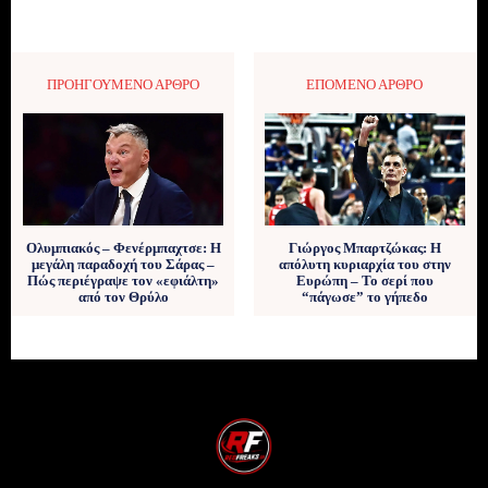
ΠΡΟΗΓΟΎΜΕΝΟ ΆΡΘΡΟ
ΕΠΌΜΕΝΟ ΆΡΘΡΟ
Ολυμπιακός – Φενέρμπαχτσε: Η
Γιώργος Μπαρτζώκας: Η
μεγάλη παραδοχή του Σάρας –
απόλυτη κυριαρχία του στην
Πώς περιέγραψε τον «εφιάλτη»
Ευρώπη – Το σερί που
από τον Θρύλο
“πάγωσε” το γήπεδο