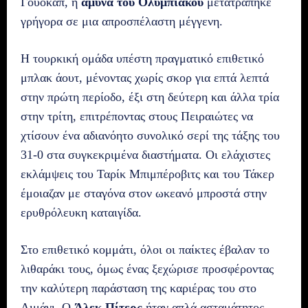
Γουόκαπ, η
άμυνα του Ολυμπιακού
μετατράπηκε
γρήγορα σε μια απροσπέλαστη μέγγενη.
Η τουρκική ομάδα υπέστη πραγματικό επιθετικό
μπλακ άουτ, μένοντας χωρίς σκορ για επτά λεπτά
στην πρώτη περίοδο, έξι στη δεύτερη και άλλα τρία
στην τρίτη, επιτρέποντας στους Πειραιώτες να
χτίσουν ένα αδιανόητο συνολικό σερί της τάξης του
31-0 στα συγκεκριμένα διαστήματα. Οι ελάχιστες
εκλάμψεις του Ταρίκ Μπιμπέροβιτς και του Τάκερ
έμοιαζαν με σταγόνα στον ωκεανό μπροστά στην
ερυθρόλευκη καταιγίδα.
Στο επιθετικό κομμάτι, όλοι οι παίκτες έβαλαν το
λιθαράκι τους, όμως ένας ξεχώρισε προσφέροντας
την καλύτερη παράσταση της καριέρας του στο
Λιμάνι. Ο
Άλεκ Πίτερς
ήταν απλά ασταμάτητος,