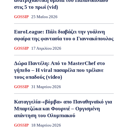
ανατριχιαστική ομιλία του Παπανικολάου
στις 5 το πρωί (vid)
GOSSIP
25 Μαΐου 2026
EuroLeague: Πάλι διαβάζει την γυάλινη
σφαίρα της φαντασία του ο Γιαννακόπουλος
GOSSIP
17 Απριλίου 2026
Δώρα Παντέλη: Από το MasterChef στο
γήπεδο – Η viral πασαρέλα που τρέλανε
τους οπαδούς (video)
GOSSIP
31 Μαρτίου 2026
Καταγγελία-«βόμβα» απο Παναθηναϊκό για
Μπαρτζώκα και Φουρνιέ – Οργισμένη
απάντηση του Ολυμπιακού
GOSSIP
18 Μαρτίου 2026