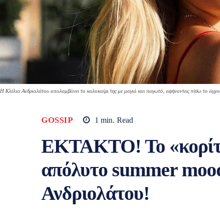
Η Κλέλια Ανδριολάτου απολαμβάνει το καλοκαίρι της με μαγιό και παγωτό, αφήνοντας πίσω το άγχος. 
GOSSIP
1
min.
Read
ΕΚΤΑΚΤΟ! Το «κορίτσ
απόλυτο summer mood!
Ανδριολάτου!