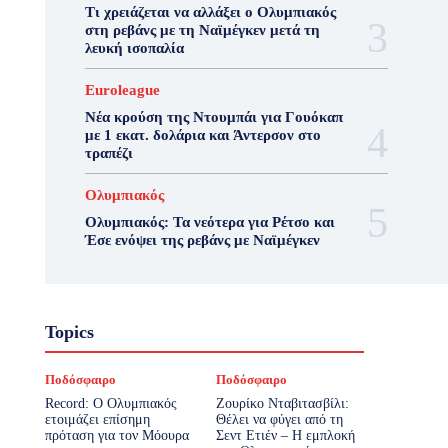
Τι χρειάζεται να αλλάξει ο Ολυμπιακός
στη ρεβάνς με τη Ναϊμέγκεν μετά τη
λευκή ισοπαλία
Euroleague
Νέα κρούση της Ντουμπάι για Γουόκαπ
με 1 εκατ. δολάρια και Άντερσον στο
τραπέζι
Ολυμπιακός
Ολυμπιακός: Τα νεότερα για Ρέτσο και
Έσε ενόψει της ρεβάνς με Ναϊμέγκεν
Topics
Ποδόσφαιρο
Ποδόσφαιρο
Record: Ο Ολυμπιακός
Ζουρίκο Νταβιτασβίλι:
ετοιμάζει επίσημη
Θέλει να φύγει από τη
πρόταση για τον Μόουρα
Σεντ Ετιέν – Η εμπλοκή