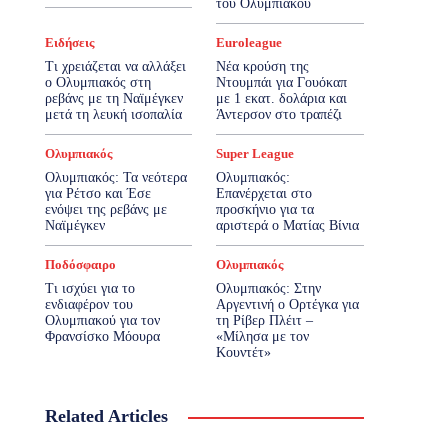
του Ολυμπιακού
Ειδήσεις
Euroleague
Τι χρειάζεται να αλλάξει
Νέα κρούση της
ο Ολυμπιακός στη
Ντουμπάι για Γουόκαπ
ρεβάνς με τη Ναϊμέγκεν
με 1 εκατ. δολάρια και
μετά τη λευκή ισοπαλία
Άντερσον στο τραπέζι
Ολυμπιακός
Super League
Ολυμπιακός: Τα νεότερα
Ολυμπιακός:
για Ρέτσο και Έσε
Επανέρχεται στο
ενόψει της ρεβάνς με
προσκήνιο για τα
Ναϊμέγκεν
αριστερά ο Ματίας Βίνια
Ποδόσφαιρο
Ολυμπιακός
Τι ισχύει για το
Ολυμπιακός: Στην
ενδιαφέρον του
Αργεντινή ο Ορτέγκα για
Ολυμπιακού για τον
τη Ρίβερ Πλέιτ –
Φρανσίσκο Μόουρα
«Μίλησα με τον
Κουντέτ»
Related Articles