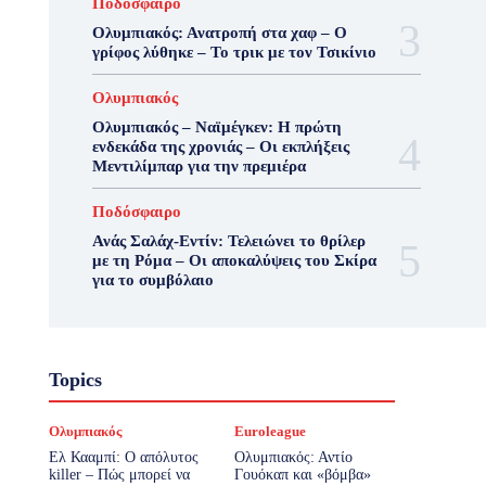
Ποδόσφαιρο
Ολυμπιακός: Ανατροπή στα χαφ – Ο
γρίφος λύθηκε – Το τρικ με τον Τσικίνιο
Ολυμπιακός
Ολυμπιακός – Ναϊμέγκεν: Η πρώτη
ενδεκάδα της χρονιάς – Οι εκπλήξεις
Μεντιλίμπαρ για την πρεμιέρα
Ποδόσφαιρο
Ανάς Σαλάχ-Εντίν: Τελειώνει το θρίλερ
με τη Ρόμα – Οι αποκαλύψεις του Σκίρα
για το συμβόλαιο
Topics
Ολυμπιακός
Euroleague
Ελ Κααμπί: Ο απόλυτος
Ολυμπιακός: Αντίο
killer – Πώς μπορεί να
Γουόκαπ και «βόμβα»