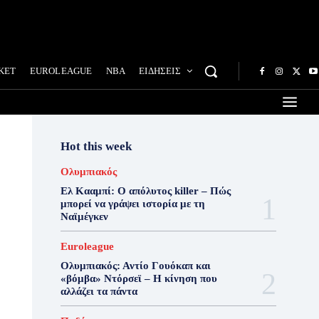
ΚΕΤ
EUROLEAGUE
NBA
ΕΙΔΗΣΕΙΣ
Hot this week
Ολυμπιακός
Ελ Κααμπί: Ο απόλυτος killer – Πώς
μπορεί να γράψει ιστορία με τη
Ναϊμέγκεν
Euroleague
Ολυμπιακός: Αντίο Γουόκαπ και
«βόμβα» Ντόρσεϊ – Η κίνηση που
αλλάζει τα πάντα