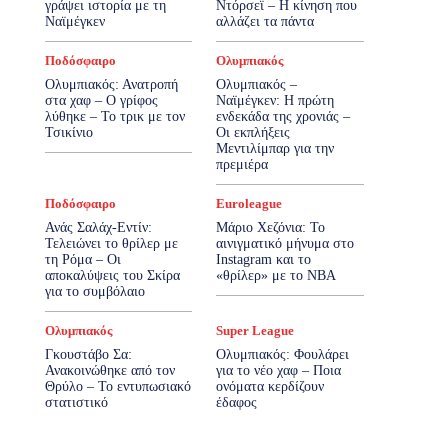
γράψει ιστορία με τη
Ντόρσεϊ – Η κίνηση που
Ναϊμέγκεν
αλλάζει τα πάντα
Ποδόσφαιρο
Ολυμπιακός
Ολυμπιακός: Ανατροπή
Ολυμπιακός –
στα χαφ – Ο γρίφος
Ναϊμέγκεν: Η πρώτη
λύθηκε – Το τρικ με τον
ενδεκάδα της χρονιάς –
Τσικίνιο
Οι εκπλήξεις
Μεντιλίμπαρ για την
πρεμιέρα
Ποδόσφαιρο
Euroleague
Ανάς Σαλάχ-Εντίν:
Μάριο Χεζόνια: Το
Τελειώνει το θρίλερ με
αινιγματικό μήνυμα στο
τη Ρόμα – Οι
Instagram και το
αποκαλύψεις του Σκίρα
«θρίλερ» με το NBA
για το συμβόλαιο
Ολυμπιακός
Super League
Γκουστάβο Σα:
Ολυμπιακός: Φουλάρει
Ανακοινώθηκε από τον
για το νέο χαφ – Ποια
Θρύλο – Το εντυπωσιακό
ονόματα κερδίζουν
στατιστικό
έδαφος