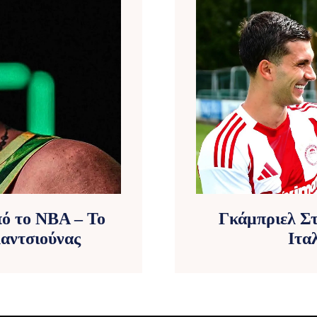
πό το NBA – Το
Γκάμπριελ Σ
λαντσιούνας
Ιτα