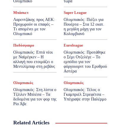
Ολυμπιακό
τώρα
Μπάσκετ
Super League
Λαρεντζάκης προς ΑΕΚ:
Ολυμπιακός: Πιέζει για
Προχωρούν οι επαφές –
Πουέρτα – Στα 12 εκατ.
Τι απομένει με τον
η μεγάλη μάχη για τον
Ολυμπιακό
Κολομβιανό
Ποδόσφαιρο
Euroleague
Ολυμπιακός: Επτά νέοι
Ολυμπιακός: Προτάθηκε
με Ναϊμέγκεν – Η
ο Σέμι Οτζελέγε – Το
αλλαγή που ετοιμάζει ο
εμπόδιο για τον
Μεντιλίμπαρ στη ρεβάνς
φόργουορντ του Ερυθρού
Αστέρα
Ολυμπιακός
Ολυμπιακός
Ολυμπιακός: Στη λίστα ο
Ολυμπιακός: Τέλος ο
Τζέιλεν Μπλέσα – Τα
Γκαμπριέλ Στρεφέτσα –
δεδομένα για τον φορ της
Υπέγραψε στην Παλέρμο
Ρίο Άβε
Related Articles