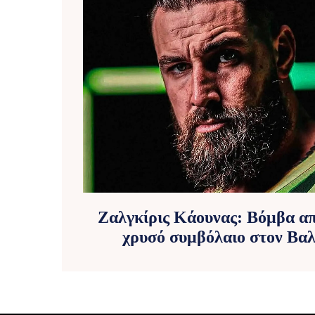
Ζαλγκίρις Κάουνας: Βόμβα α
χρυσό συμβόλαιο στον Βα