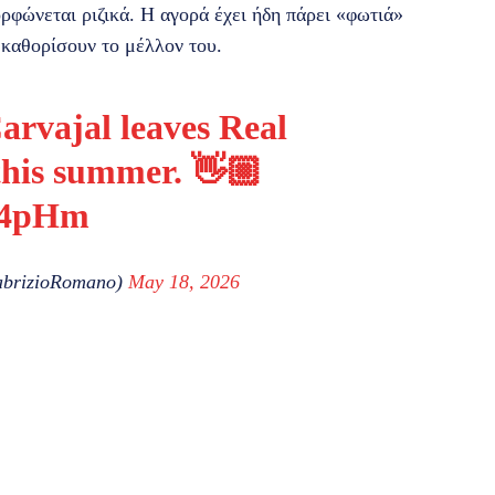
ρφώνεται ριζικά. Η αγορά έχει ήδη πάρει «φωτιά»
 καθορίσουν το μέλλον του.
vajal leaves Real
this summer. 👋🏼
Jn4pHm
abrizioRomano)
May 18, 2026