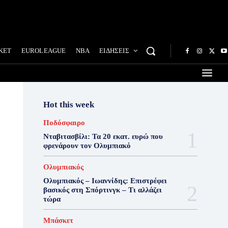
ΚΕΤ
EUROLEAGUE
NBA
ΕΙΔΗΣΕΙΣ
Hot this week
Ποδόσφαιρο
Νταβιτασβίλι: Τα 20 εκατ. ευρώ που
φρενάρουν τον Ολυμπιακό
Ολυμπιακός
Ολυμπιακός – Ιωαννίδης: Επιστρέφει
βασικός στη Σπόρτινγκ – Τι αλλάζει
τώρα
Μπάσκετ