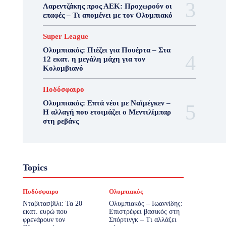
Λαρεντζάκης προς ΑΕΚ: Προχωρούν οι
επαφές – Τι απομένει με τον Ολυμπιακό
Super League
Ολυμπιακός: Πιέζει για Πουέρτα – Στα
12 εκατ. η μεγάλη μάχη για τον
Κολομβιανό
Ποδόσφαιρο
Ολυμπιακός: Επτά νέοι με Ναϊμέγκεν –
Η αλλαγή που ετοιμάζει ο Μεντιλίμπαρ
στη ρεβάνς
Topics
Ποδόσφαιρο
Ολυμπιακός
Νταβιτασβίλι: Τα 20
Ολυμπιακός – Ιωαννίδης:
εκατ. ευρώ που
Επιστρέφει βασικός στη
φρενάρουν τον
Σπόρτινγκ – Τι αλλάζει