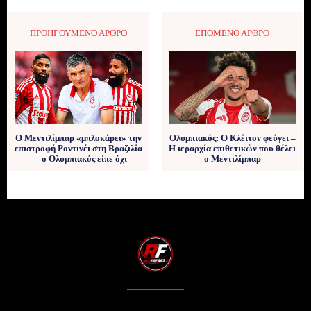
ΠΡΟΗΓΟΎΜΕΝΟ ΆΡΘΡΟ
ΕΠΌΜΕΝΟ ΆΡΘΡΟ
Ο Μεντιλίμπαρ «μπλοκάρει» την
Ολυμπιακός: Ο Κλέιτον φεύγει –
επιστροφή Ροντινέι στη Βραζιλία
Η ιεραρχία επιθετικών που θέλει
— ο Ολυμπιακός είπε όχι
ο Μεντιλίμπαρ