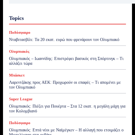
Topics
Ποδόσφαιρο
Νταβιτασβίλι: Τα 20 εκατ. ευρώ που φρενάρουν τον Ολυμπιακό
Ολυμπιακός
Ολυμπιακός – Ιωαννίδης: Επιστρέφει βασικός στη Σπόρτινγκ – Τι
αλλάζει τώρα
Μπάσκετ
Λαρεντζάκης προς ΑΕΚ: Προχωρούν οι επαφές – Τι απομένει με
τον Ολυμπιακό
Super League
Ολυμπιακός: Πιέζει για Πουέρτα – Στα 12 εκατ. η μεγάλη μάχη για
τον Κολομβιανό
Ποδόσφαιρο
Ολυμπιακός: Επτά νέοι με Ναϊμέγκεν – Η αλλαγή που ετοιμάζει ο
Μεντιλίμπαρ στη ρεβάνς