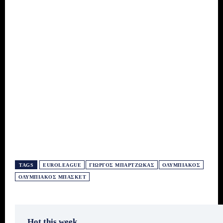
TAGS
EUROLEAGUE
ΓΙΏΡΓΟΣ ΜΠΑΡΤΖΏΚΑΣ
ΟΛΥΜΠΙΑΚΌΣ
ΟΛΥΜΠΙΑΚΌΣ ΜΠΆΣΚΕΤ
Hot this week