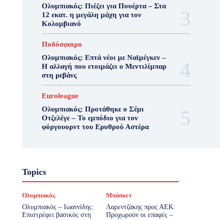
Ολυμπιακός: Πιέζει για Πουέρτα – Στα
12 εκατ. η μεγάλη μάχη για τον
Κολομβιανό
Ποδόσφαιρο
Ολυμπιακός: Επτά νέοι με Ναϊμέγκεν –
Η αλλαγή που ετοιμάζει ο Μεντιλίμπαρ
στη ρεβάνς
Euroleague
Ολυμπιακός: Προτάθηκε ο Σέμι
Οτζελέγε – Το εμπόδιο για τον
φόργουορντ του Ερυθρού Αστέρα
Topics
Ολυμπιακός
Μπάσκετ
Ολυμπιακός – Ιωαννίδης:
Λαρεντζάκης προς ΑΕΚ:
Επιστρέφει βασικός στη
Προχωρούν οι επαφές –