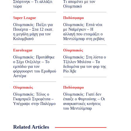
Σπόρτινγκ – Τι αλλάζει
Τι απομένει με τον
τώρα
Ολυμπιακό
Super League
Ποδόσφαιρο
Ολυμπιακός: Πιέζει για
Ολυμπιακός: Επτά νέοι
Πουέρτα – Στα 12 εκατ.
με Ναϊμέγκεν – Η
η μεγάλη μάχη για τον
αλλαγή που ετοιμάζει ο
Κολομβιανό
Μεντιλίμπαρ στη ρεβάνς
Euroleague
Ολυμπιακός
Ολυμπιακός: Προτάθηκε
Ολυμπιακός: Στη λίστα ο
ο Σέμι Οτζελέγε – Το
Τζέιλεν Μπλέσα – Τα
εμπόδιο για τον
δεδομένα για τον φορ της
φόργουορντ του Ερυθρού
Ρίο Άβε
Αστέρα
Ολυμπιακός
Ποδόσφαιρο
Ολυμπιακός: Τέλος ο
Ολυμπιακός: Γιατί δεν
Γκαμπριέλ Στρεφέτσα –
έπαιξε ο Φορτούνης – Οι
Υπέγραψε στην Παλέρμο
αναγκαστικές κινήσεις
του Μεντιλίμπαρ
Related Articles