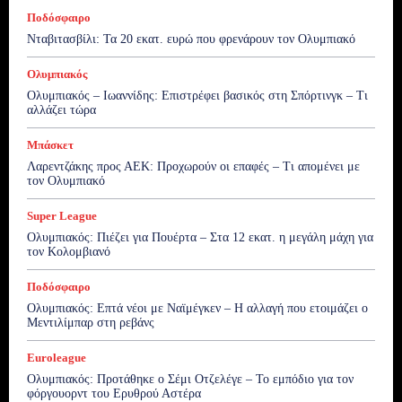
Ποδόσφαιρο
Νταβιτασβίλι: Τα 20 εκατ. ευρώ που φρενάρουν τον Ολυμπιακό
Ολυμπιακός
Ολυμπιακός – Ιωαννίδης: Επιστρέφει βασικός στη Σπόρτινγκ – Τι
αλλάζει τώρα
Μπάσκετ
Λαρεντζάκης προς ΑΕΚ: Προχωρούν οι επαφές – Τι απομένει με
τον Ολυμπιακό
Super League
Ολυμπιακός: Πιέζει για Πουέρτα – Στα 12 εκατ. η μεγάλη μάχη για
τον Κολομβιανό
Ποδόσφαιρο
Ολυμπιακός: Επτά νέοι με Ναϊμέγκεν – Η αλλαγή που ετοιμάζει ο
Μεντιλίμπαρ στη ρεβάνς
Euroleague
Ολυμπιακός: Προτάθηκε ο Σέμι Οτζελέγε – Το εμπόδιο για τον
φόργουορντ του Ερυθρού Αστέρα